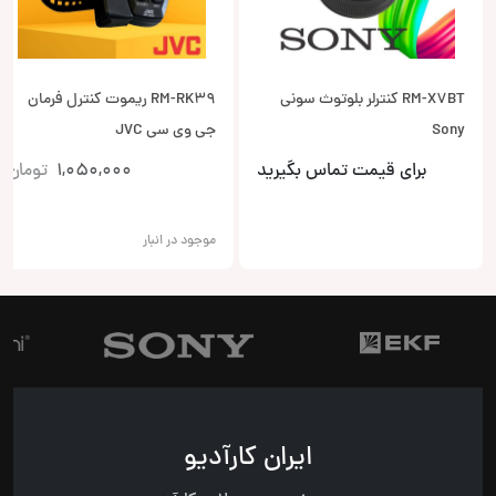
RM-X7BT کنترلر بلوتوث سونی
RM-RK39 ریموت کنترل فرمان
Sony
جی وی سی JVC
برای قیمت تماس بگیرید
1,050,000
تومان
موجود در انبار
ایران کارآدیو