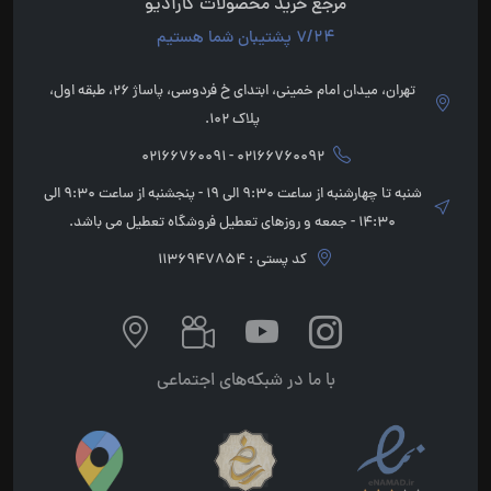
مرجع خرید محصولات کارآدیو
7/24 پشتیبان شما هستیم
تهران، میدان امام خمینی، ابتدای خ فردوسی، پاساژ 26، طبقه اول،
پلاک 102.
02166760092 - 02166760091
شنبه تا چهارشنبه از ساعت 9:30 الی 19 - پنجشنبه از ساعت 9:30 الی
14:30 - جمعه و روزهای تعطیل فروشگاه تعطیل می باشد.
کد پستی : 1136947854
با ما در شبکه‌های اجتماعی