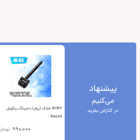
پیشنهاد
می‌کنیم
IH-R3 غلتک (رولر) دمپینگ ریکویل
در کنارش بخرید
Recoil
990,000
تومان