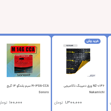
خرید چکی
NZ-0146 ورق دمپینگ ناکامیچی
M-14GA-CCA سیم بلندگو 14 گیج
Sonoro
Nakamichi
1,300,000
تومان
100,000
توما