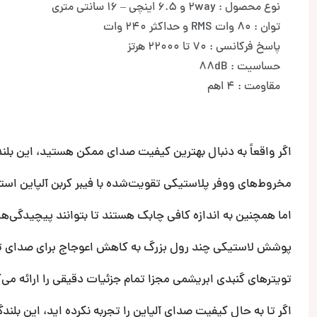
نوع محصول : 2way و 6.5 اینچی – 16 سانتی متری
توان : 80 وات RMS و حداکثر 240 وات
پاسخ فرکانسی : 70 تا 22000 هرتز
حساسیت : 88dB
مقاومت : 4 اهم
اگر واقعاً به دنبال بهترین کیفیت صدای ممکن هستید، این بلند
مخروط‌های ووفر پلاستیکی تقویت‌شده با فیبر کربن آلپاین استحک
اما همچنین به اندازه کافی چابک هستند تا بتوانند پیچیدگی‌های
پوشش لاستیکی چند رول بزرگ به کاهش اعوجاج برای صدای تم
تویترهای گنبدی ابریشمی مجزا تمام جزئیات دقیقی را ارائه می‌
اگر تا به حال کیفیت صدای آلپاین را تجربه نکرده اید، این بلند