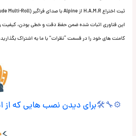
ثبت اختراع H.A.M.R از Alpine با صدای فراگیر (High Amplitude Multi-Roll) اکنون در بلندگوهای سری S یافت می شود.
این فناوری اثبات شده ضمن حفظ دقت و خطی بودن، کیفیت را
کامنت های خود را در قسمت “نظرات” با ما به اشتراک بگذارید.
⚙🔧🛠
برای دیدن نصب هایی که از 