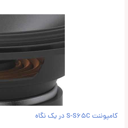
کامپوننت S-S65C در یک نگاه