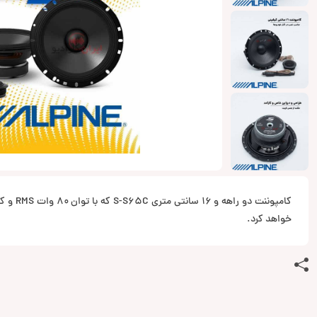
کامپوننت د
خواهد کرد.