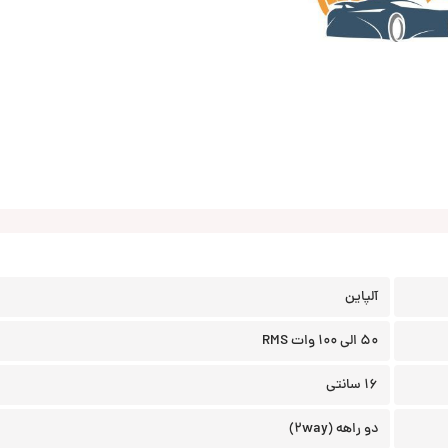
آلپاین
50 الی 100 وات RMS
16 سانتی
دو راهه (2way)