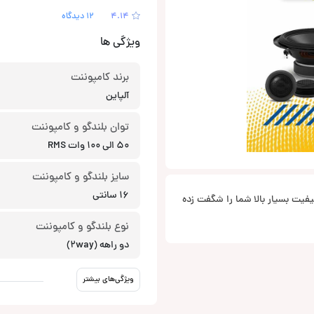
4.14
12 دیدگاه
ویژگی ها
برند کامپوننت
آلپاین
توان بلندگو و کامپوننت
50 الی 100 وات RMS
سایز بلندگو و کامپوننت
16 سانتی
و راهه و 16 سانتی متری S-S65C که با توان 80 وات RMS و کیفیت بسیار بالا شما را شگفت زده
نوع بلندگو و کامپوننت
دو راهه (2way)
ویژگی‌های بیشتر