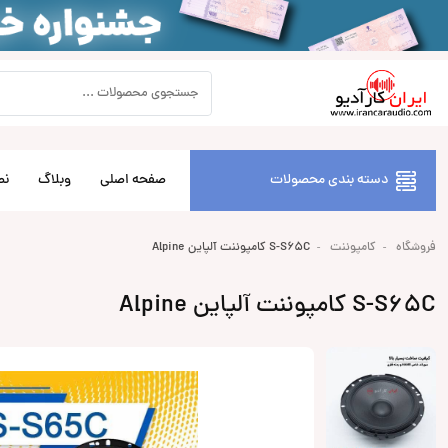
دسته بندی محصولات
صفحه اصلی
وبلاگ
نص
فروشگاه
کامپوننت
S-S65C کامپوننت آلپاین Alpine
S-S65C کامپوننت آلپاین Alpine