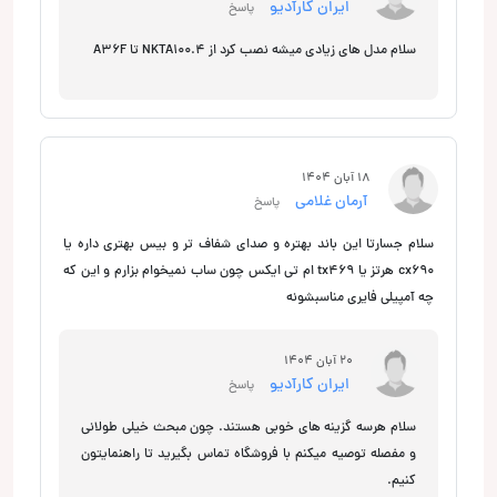
ایران کارآدیو
پاسخ
سلام مدل های زیادی میشه نصب کرد از NKTA100.4 تا A36F
18 آبان 1404
آرمان غلامی
پاسخ
سلام جسارتا این باند بهتره و صدای شفاف تر و بیس بهتری داره یا
cx690 هرتز یا tx469 ام تی ایکس چون ساب نمیخوام بزارم و این که
چه آمپیلی فایری مناسبشونه
20 آبان 1404
ایران کارآدیو
پاسخ
سلام هرسه گزینه های خوبی هستند. چون مبحث خیلی طولانی
و مفصله توصیه میکنم با فروشگاه تماس بگیرید تا راهنمایتون
کنیم.