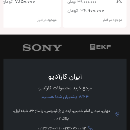
7,150,000
تومان
16%
39,000,000
تومان
32,900,000
تومان
موجود در انبار
موجود در انبار
ایران کارآدیو
مرجع خرید محصولات کارآدیو
7/24 پشتیبان شما هستیم
تهران، میدان امام خمینی، ابتدای خ فردوسی، پاساژ 26، طبقه اول،
پلاک 102.
02166760092 - 02166760091