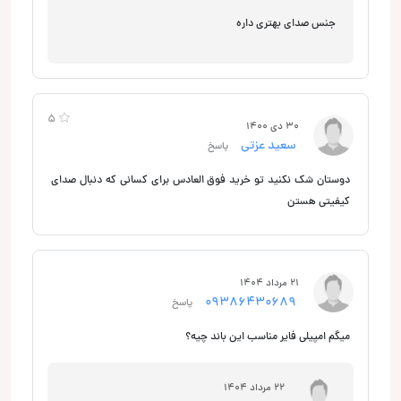
جنس صدای بهتری داره
5
30 دی 1400
سعید عزتی
پاسخ
دوستان شک نکنید تو خرید فوق العادس برای کسانی که دنبال صدای
کیفیتی هستن
21 مرداد 1404
09386430689
پاسخ
میگم امپیلی فایر مناسب این باند چیه؟
22 مرداد 1404