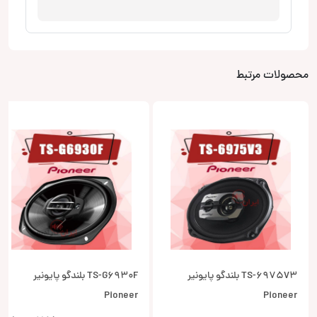
محصولات مرتبط
TS-6975V3 بلندگو پایونیر
TS-G6930F بلندگو پایونیر
Pioneer
Pioneer