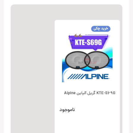
خرید چکی
KTE-S69G گریل آلپاین Alpine
ناموجود