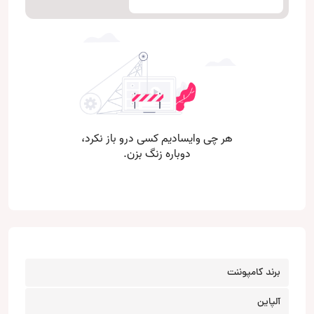
برند کامپوننت
آلپاین