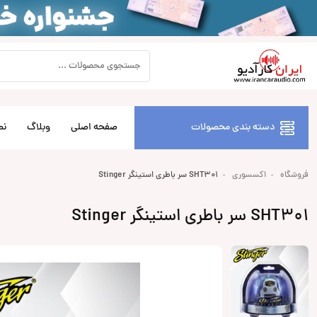
دسته بندی محصولات
صفحه اصلی
وبلاگ
نص
فروشگاه
اکسسوری
SHT301 سر باطری استینگر Stinger
SHT301 سر باطری استینگر Stinger