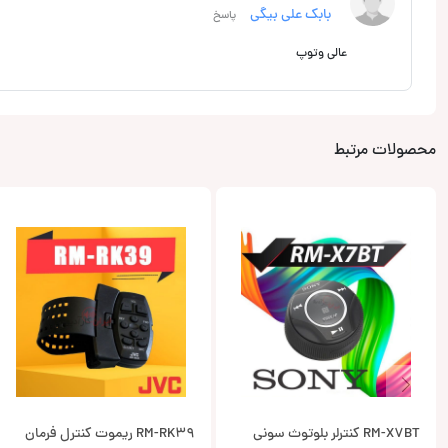
بابک علی بیگی
پاسخ
عالی وتوپ
محصولات مرتبط
RM-X7BT کنترلر بلوتوث سونی
RM-RK39 ریموت کنترل فرمان