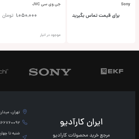
Sony
جی وی سی JVC
برای قیمت تماس بگیرید
1,050,000
تومان
موجود در انبار
تهران، میدان امام 
ایران کارآدیو
760092 - 02166760091
مرجع خرید محصولات کارآدیو