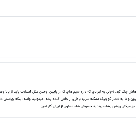
کیفیتش خوبه درست حسابیه و راحت نصب میشه و میشه دائما دینام باهاش چک کرد. 1-ولی یه ایرادی که داره سیم های که از پایین اومدن مثل استارت باید از
یکی هم اینکه از باطری میزنه بیرون و با یه فشار کوچیک ممکنه سرب باطری از جاش کنده بشه. میتونید واسه اینکه چراغش
از میکنی روشن بشه میبندید خاموش شه. ممنون از ایران کار آدیو