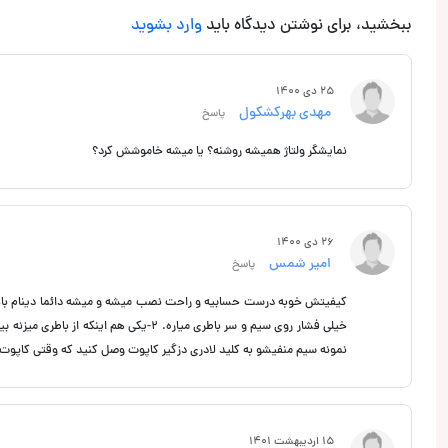
ببخشید، برای نوشتن دیدگاه باید
وارد بشوید
25 دی 1400
مهدی بهرکشکول
پاسخ
نمایشگر ولتاژ همیشه روشنه؟ یا میشه خاموشش کرد؟
26 دی 1400
امیر شمس
پاسخ
خیلی فشار روی سیم و سر باطری میاره. 2-
نمونه سیم منفیشو به کلید لادری دزگیر کاپوت وصل کنید که وقتی کاپوت ب
15 اردیبهشت 1401