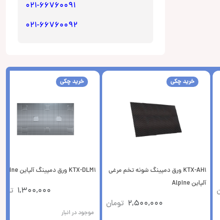
021-66760091
021-66760092
خرید چکی
خرید چکی
KTX-AH1 ورق دمپینگ شونه تخم مرغی
KTX-DLM1 ورق دمپینگ آلپاین Alpine
آلپاین Alpine
ن
1,300,000
توما
2,500,000
تومان
موجود در انبار