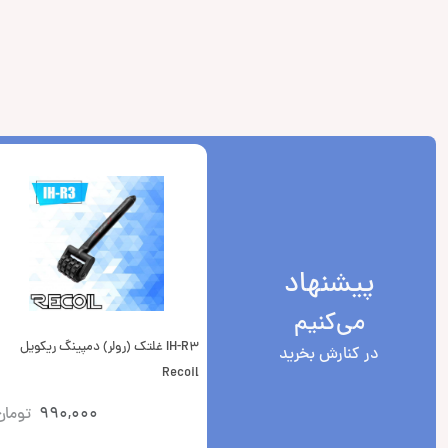
پیشنهاد
می‌کنیم
IH-R3 غلتک (رولر) دمپینگ ریکویل
در کنارش بخرید
Recoil
990,000
تومان