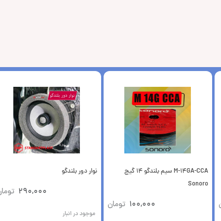
M-14GA-CCA سیم بلندگو 14 گیج
نوار دور بلندگو
Sonoro
290,000
توما
100,000
تومان
موجود در انبار