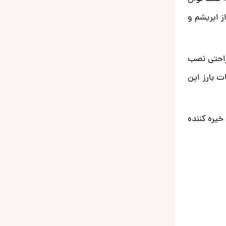
 ابریشم و
دون آمپلی فایر به راحتی نصب
ی 25کیلوهرتز از دیگر مشخصات بارز این
تنها 4 سانتی متر است!!! عددی خیره کننده