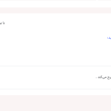
با 
د:
ح می‌کند .