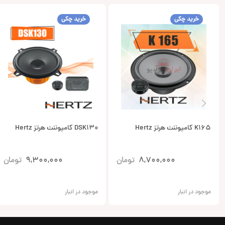
خرید چکی
خرید چکی
K165 کامپوننت هرتز Hertz
DSK130 کامپوننت هرتز Hertz
8,700,000
تومان
9,300,000
تومان
موجود در انبار
موجود در انبار