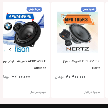
خرید چکی
خرید چکی
MPK165P.3 کامپوننت هرتز
APBMWK4E کامپوننت اودیسون
Audison
Hertz
40,400,000
تومان
32,100,000
تومان
موجود در انبار
موجود در انبار