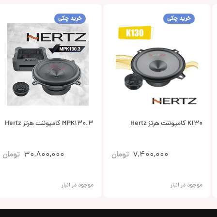
خرید چکی
خرید چکی
K130 کامپوننت هرتز Hertz
MPK130.3 کامپوننت هرتز Hertz
7,400,000
تومان
30,800,000
تومان
موجود در انبار
موجود در انبار