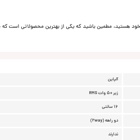
ال خرید کامپوننت SPE-17SF برای ماشین خود هستید، مطمین باشید که یکی از بهترین محصولاتی است
آلپاین
زیر 50 وات RMS
16 سانتی
دو راهه (2way)
ندارند