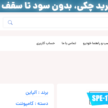
ب و راهنما خودرو
تماس با ما
حساب کاربری
برند : آلپاین
دسته : کامپوننت