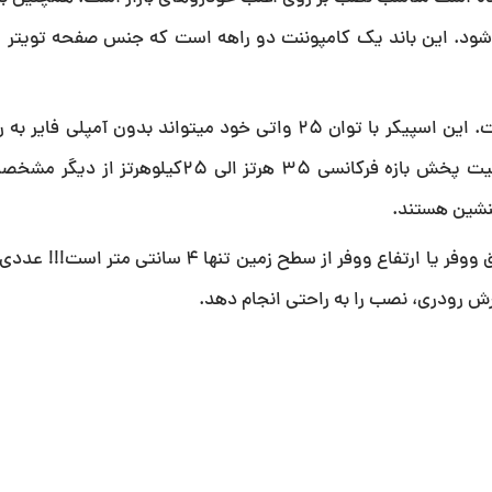
 شود. این باند یک کامپوننت دو راهه است که جنس صفحه تویتر از
باند 17SF اما از مشخصات الکترونیکی خوبی نیز بهره مند است. این اسپیکر با توان 25 واتی خود میتواند ب
شود. مقاومت 4 اهمی، در کنار حساسیت 87 دسیبلی و قابلیت پخش بازه فرکانسی 35 هرتز ال
شین هستند.
اما نکته جذاب این محصول عمق کم بلندگو است. در واقع عمق ووفر یا ارتفاع ووفر از سطح زمین 
ش رودری، نصب را به راحتی انجام دهد.