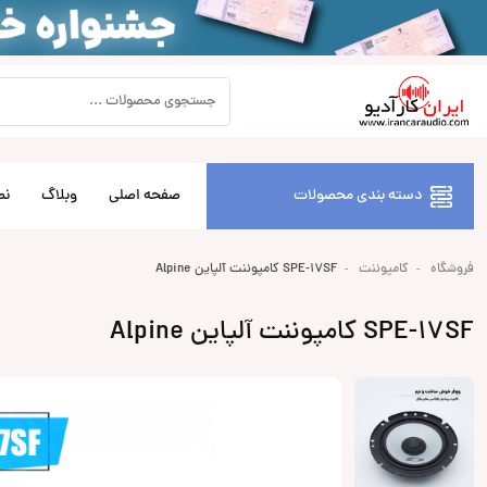
دسته بندی محصولات
صفحه اصلی
وبلاگ
نص
فروشگاه
کامپوننت
SPE-17SF کامپوننت آلپاین Alpine
SPE-17SF کامپوننت آلپاین Alpine