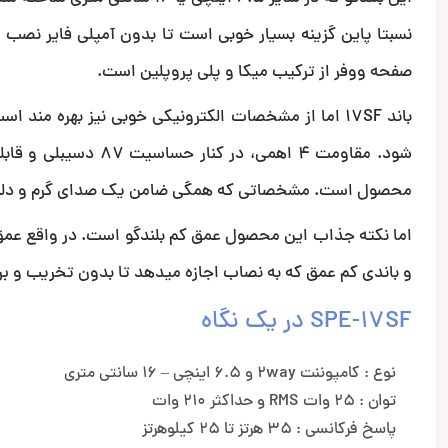
نسبتا پاین گزینه بسیار خوبی است تا بدون آمپلی فایر نصب
صفحه ووفر از ترکیب میکا و پلی پروپلین است.
محصول است. مشخصاتی که همگی ضامن یک صدای گرم و دلن
و باندی کم عمق که به نصاب اجازه میدهد تا بدون تخریب و بر
SPE-17SF در یک نگاه
نوع : کامپوننت 2way و 6.5 اینچی – 16 سانتی متری
توان : 25 وات RMS و حداکثر 210 وات
پاسخ فرکانسی : 35 هرتز تا 25 کیلوهرتز