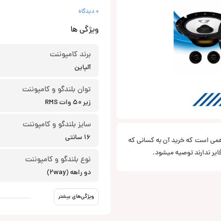
0 دیدگاه
ویژگی ها
برند کامپوننت
آلپاین
توان بلندگو و کامپوننت
زیر 50 وات RMS
سایز بلندگو و کامپوننت
16 سانتی
SP از آلپاین یک کامپوننت 16 سانتی با توان 25 وات و مقاومت 4 اهمی است که خرید آن به کسانی که
ایر ندارند توصیه میشود.
نوع بلندگو و کامپوننت
دو راهه (2way)
ویژگی‌های بیشتر