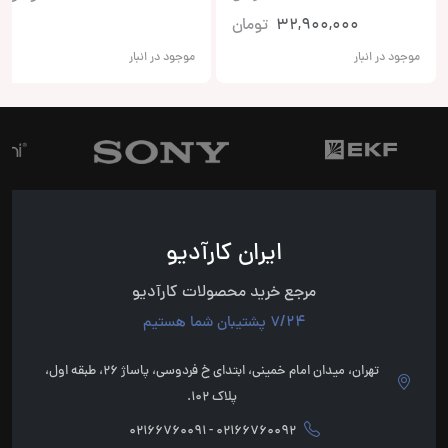
32,900,000
تومان
موجود در انبار
موجود در انبار
ایران کارآدیو
مرجع خرید محصولات کارآدیو
7/24 پشتیبان شما هستیم
تهران، میدان امام خمینی، ابتدای خ فردوسی، پاساژ 26، طبقه اول،
پلاک 102.
02166760092 - 02166760091