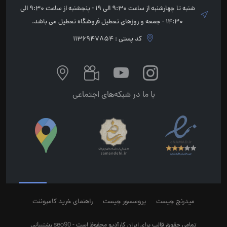
شنبه تا چهارشنبه از ساعت 9:30 الی 19 - پنجشنبه از ساعت 9:30 الی
14:30 - جمعه و روزهای تعطیل فروشگاه تعطیل می باشد.
کد پستی : 1136947854
با ما در شبکه‌های اجتماعی
میدرنج چیست
پروسسور چیست
راهنمای خرید کامپوننت
seo90
پشتیبانی
تمامی حقوق قالب برای ایران کارآدیو محفوظ است -