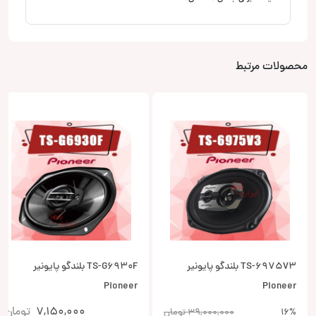
محصولات مرتبط
TS-6975V3 بلندگو پایونیر
TS-G6930F بلندگو پایونیر
Pioneer
Pioneer
7,150,000
تومان
16%
39,000,000
تومان