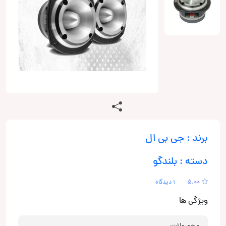
برند : جی بی ال
دسته : بلندگو
5.00
1 دیدگاه
ویژگی ها