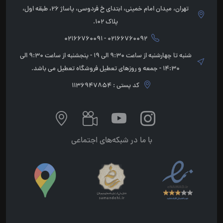
تهران، میدان امام خمینی، ابتدای خ فردوسی، پاساژ 26، طبقه اول،
پلاک 102.
02166760092 - 02166760091
شنبه تا چهارشنبه از ساعت 9:30 الی 19 - پنجشنبه از ساعت 9:30 الی
14:30 - جمعه و روزهای تعطیل فروشگاه تعطیل می باشد.
کد پستی : 1136947854
با ما در شبکه‌های اجتماعی