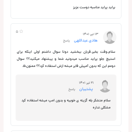
براید پراید مناسبه دوست عزیز
5
13 تیر 1401
هادی عبداللهی
پاسخ
سلام.وقت بخیر.قربان ببخشید دوتا سوال داشتم اولی اینکه برای
استیج جلو پراید مناسب میدونید شما و پیشنهاد میکنید؟؟ سوال
دومم این که بدون آمپیلی فایر میشه ازش استفاده کرد؟؟ ممنون🙏
21 تیر 1401
پشتیبان
پاسخ
سلام متشکر بله گزینه ی خوبیه و بدون امپ میشه استفاده کرد
مشکلی نداره