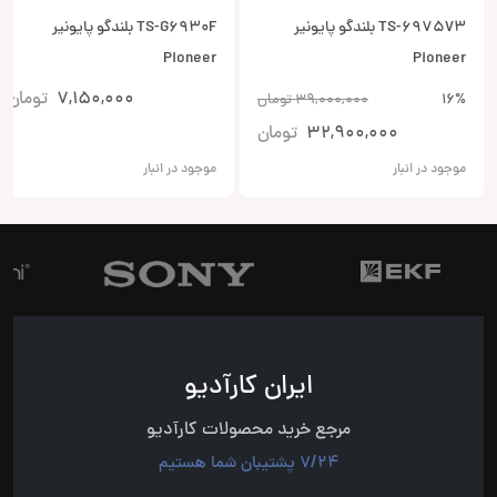
TS-6975V3 بلندگو پایونیر
TS-G6930F بلندگو پایونیر
Pioneer
Pioneer
7,150,000
تومان
16%
39,000,000
تومان
32,900,000
تومان
موجود در انبار
موجود در انبار
ایران کارآدیو
مرجع خرید محصولات کارآدیو
7/24 پشتیبان شما هستیم