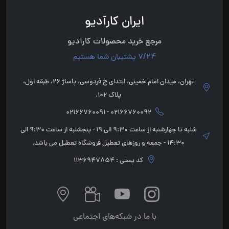
ایران کارآدیو
مرجع خرید محصولات کارآدیو
7/24 پشتیبان شما هستیم
تهران، میدان امام خمینی، ابتدای خ فردوسی، پاساژ 26، طبقه اول،
پلاک 102.
02166760092 - 02166760091
شنبه تا چهارشنبه از ساعت 9:30 الی 19 - پنجشنبه از ساعت 9:30 الی
14:30 - جمعه و روزهای تعطیل فروشگاه تعطیل می باشد.
کد پستی : 1136947854
با ما در شبکه‌های اجتماعی