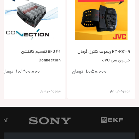
RM-RK39 ریموت کنترل فرمان
BFD 41 تقسیم کانکشن
جی وی سی JVC
Connection
1,050,000
تومان
10,300,000
تومان
موجود در انبار
موجود در انبار