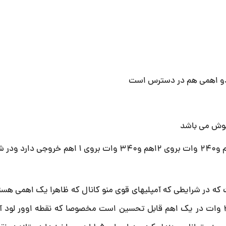
این آمپلی در شرایط نرمال چهار تا خروجی 160 وات بروی 4اهم و240 وات بروی 2اهم و340 و
ه در شرایطی که آمپلیهای قوی منو کانال که ظاهرا یک اهمی هستن