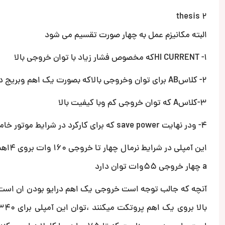
thesis 2
البته مکانیزم عمل به چهار صورت تقسیم می شود
1- HI CURRENTکه مخصوص فشار زیاد با توان خروجی بالا
2- کلاسAB برای توان وخروجی بالاکه بصورت یک اهم وبریج دو اهمی هم در دسترس است
3-کلاسA که توان خروجی کم وبا کیفیت بالا
4- ودر نهایت save power که برای کارکرد در شرایط موتور خاموش می باشد
a چهار خروجی 55وات توان دارد
آنچه که جالب توجه است خروجی یک اهم درایو بودن ان است ک