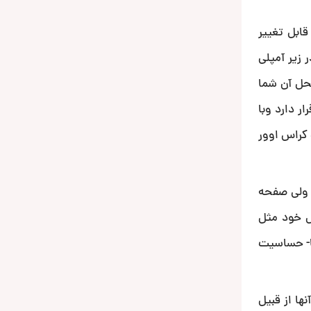
ابل تغییر
 زیر آمپلی
حل آن شما
تا 2000 در یک قسمت وغیره…قرار دارد وبا
کراس اوور
 ولی صفحه
ایش خود مثل
ا- حساسیت
نها از قبیل