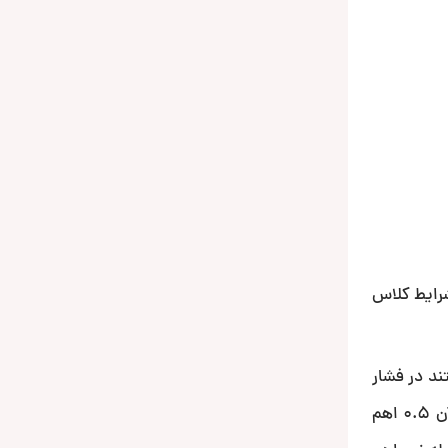
ات بروی 1 اهم خروجی دارد ودر شرایط کلاس
د در فشار
بالا بروی یک اهم پروتکت میکنند ،توان این آمپلی برای 340 وات در یک اهم قابل تحسین است مخصوصا که نقطه اوور لود آن 0.5 اهم