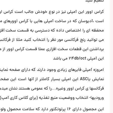
تنظیم کنید
کراس اوور این آمپلی نیز در نوع خودش جالب است کراس او
است ،آدیوسان که در ساخت آمپلی هایی با کراس اوورهای متغیی
محفظه ای را اختصاص داده که دسترسی به قسمت سخت آفزار
برداشتن این قطعات سخت افزاری عملا قسمت کراس اوور از مد
این آمپلی 24db/oct می باشد
امروزه آمپلی فایرهای زیادی وجود دارند که دارای صفحه نم
نمایش یاASC این امپلی بسیار کاملتر از آنها است 
فرکانسها ی کراس اوور وغیره…را که عمومی هستند نشان میده
ورودیها- انتخاب ووضعیت منبع تغذیه (برای کلاس کاری آمپ)-ادرس IPبرای کامپوتر -سریال نامبر آمپلی فای
این مجصول دارای 16 پرتوتکتور دارد که سلامت