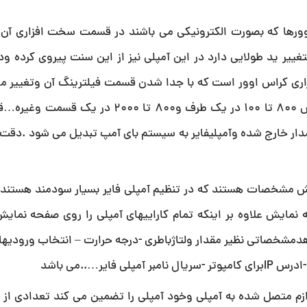
ورها که بصورت الکترونیکی می باشند در قسمت سخت افزاری آن ق
ر ید طولایی دارد در این آمپلی نیز از این سنت پیروی کرده ودر
ی کراس اوور است که با جدا شدن قسمت فیلترینگ آن وتغییر م
می توانید رنج فرکانسی مور نظر را انتخاب کنید مثلا از فرکانس 800 تا 100 در یک طرف و800 
ار خارج شده وآمپلیفایر به سیستم بای آمپ تبدیل می شود .دقت 
ایش مشخصات هستند که در تنظیم آمپلی فایر بسیار سودمند هستند
این صفحه نمایش علاوه بر اینکه تمام کاراییهای آمپلی را روی صفحه نم
دمشخصاتی نظیر مقدار ولتاژباطری -درجه حرارت – انتخاب ورودیه
ر…..می باشد
 محصول ولوازم متصل شده به آمپلی وخود آمپلی را تضمین می کند تعدادی از آ