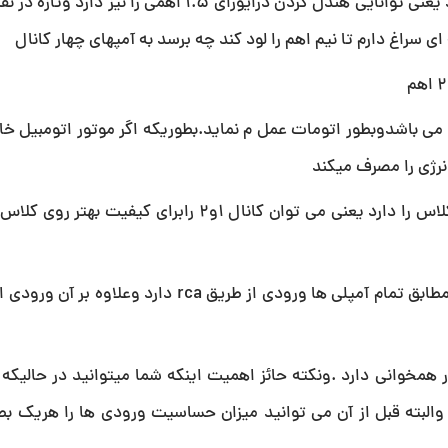
است واین بدین معناست که تا 0.75 اهم را کاملا درایو میکند یعنی توانایی هندل کردن درایورای 1.5 
 ای سراغ دارم تا نیم اهم را لود کند چه برسد به آمپهای چهار کانال
ی می باشدوبطور اتومات عمل م نماید.بطوریکه اگر موتور اتومبیل 
نرژی را مصرف میکند
ود در بازار همخوانی دارد .ونکته حائز اهمیت اینکه شما میتوانید در حالیک
البته قبل از آن می توانید میزان حساسیت ورودی ها را هریک بطو