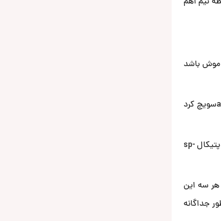
اهمی را نیز دارد وتازه در نقطه نیم اهم
خاموش باشد
جالب اینکه این آمپلی بطور ترکیبی نیز امکان استفاده از نوع کلاس را دارد یعنی می توان کانال 1و2 رابرای کیفیت بهتر روی کلاسaسویچ کرد
از نقاط قوت این آمپلی ورودی های مختلف آن است بطوریکه مطابق تمام آمپلی ها ورودی از طریق rca دارد وعلاوه بر آن ورودی اپتیکال sp-
ه هر سه این
ر جداگانه