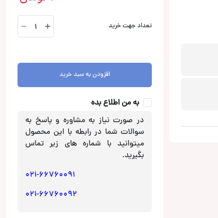
TH-
تعداد جهت خرید
quattro
آمپلی
فایر
اودیسون
افزودن به سبد خرید
Audison
عدد
به من اطلاع بده
در صورت نیاز به مشاوره و پاسخ به
سوالات شما در رابطه با این محصول
میتوانید با شماره های زیر تماس
بگیرید.
021-66760091
021-66760092