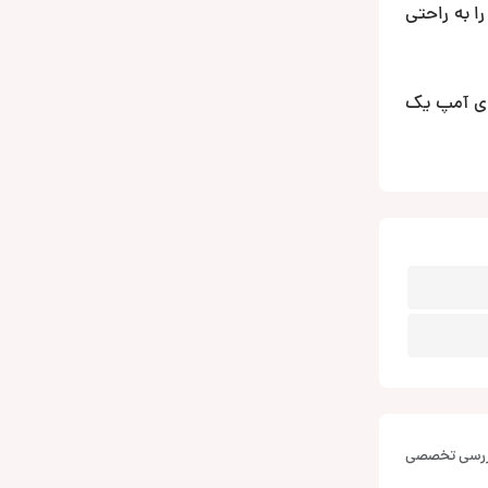
ا به راحتی
ا می باشد با دقت 0.03%THD ونسبت سیگنال به نویز 104وبا کراس اوور چهار حالته LPF-HPF-BPFوبای آمپ یک
بررسی تخصصی