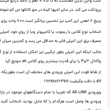
پروتکت می کند .در سایر آمپها البته در منو کانالها من کم نمونه
بریج 2 اهمی این آمپ نیز تحسین برانگیز است 700 وات روی 2 اهم
انتخاب نوع کلاس با ریموت یا کامپیوتر ویا از روی خود آمپل
مصرف برق این آمپلی فایر به حداقل می رسد و کمترین میزان ا
وکانال 3و4 را برای قدرت بیشتربر روی کلاس ab سویچ کرد
dif با دقت وکیفیت 192khz/24bit
وورودی AD LINK که تقریبا با تمام دستگاههای موج
ورودی ها وصل است هرکدام را که مایل بودید انتخاب کنید و