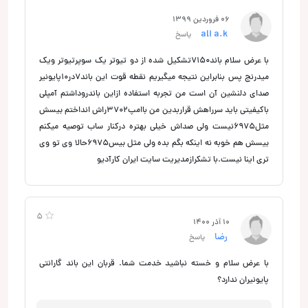
06 فروردین 1399
ali a.k
پاسخ
با عرض سلام باند7150تشکیل شده از دو تیوتر یک سوپرتیوتر ویک
میدرنج پس بنابراین نتیجه میگیریم نقطه قوت این باند7در10پایونیر
صدای دلنشین آن است من تجربه استفاده ازاین باندروداشتم آمپلی
باکیفیتی باید سرراهش قراربدین من باامپ3702راش انداختم بیسش
مثل6975نیست ولی صداش خیلی بهتره درکنار ساب توصیه میکنم
بیسش هم خوبه نه اینکه بگم بده ولی مثل بیس6975حالا وی تو وی
تری اینا نیست.با تشکرازمدیریت سایت ایران کارآدیو
5
10 آذر 1400
رضا
پاسخ
با عرض سلام و خسته نباشید خدمت شما. قربان این باند گارانتی
پایونیران ندارد؟