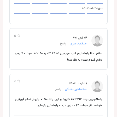
سهولت استفاده
5
04 آبان 1401
میثم ناصری
پاسخ
سلام لطفا راهنماییم کنید من بین ۶۹۶۵ v3 و ۷۱۵۰اف موندم کدومو
بخرم کدوم بهتره به نظر شما
5
19 خرداد 1403
محمدنبی علائی
پاسخ
باسلام،بین باند ex6996 کنوود و این باند ۷۱۵۰ پایونر کدام‌ قویتر و
خوشصداتر میباشد؟؟ ممنون میشم راهنمایی بفرمایید