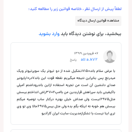
لطفاً پیش از ارسال نظر ، خلاصه قوانین زیر را مطالعه کنید:
مشاهده قوانین ارسال دیدگاه
ببخشید، برای نوشتن دیدگاه باید
وارد بشوید
06 فروردین 1399
ali a.k72
پاسخ
با عرض سلام باند7150تشکیل شده از دو تیوتر یک سوپرتیوتر ویک
میدرنج پس بنابراین نتیجه میگیریم نقطه قوت این باند7در10پایونیر
صدای دلنشین آن است من تجربه استفاده ازاین باندروداشتم آمپلی
باکیفیتی باید سرراهش قراربدین من باامپ3702راش انداختم بیسش
مثل6975نیست ولی صداش خیلی بهتره درکنار ساب توصیه میکنم
بیسش هم خوبه نه اینکه بگم بده ولی مثل بیس6975حالا وی تو وی
تری اینا نیست.با تشکرازمدیریت سایت ایران کارآدیو