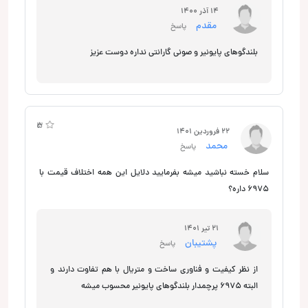
14 آذر 1400
مقدم
پاسخ
بلندگوهای پایونیر و صونی گارانتی نداره دوست عزیز
3
5
22 فروردین 1401
محمد
پاسخ
سلام خسته نباشید میشه بفرمایید دلایل این همه اختلاف قیمت با
6975 داره؟
21 تیر 1401
پشتیبان
پاسخ
از نظر کیفیت و فناوری ساخت و متریال با هم تفاوت دارند و
البته 6975 پرچمدار بلندگوهای پایونیر محسوب میشه