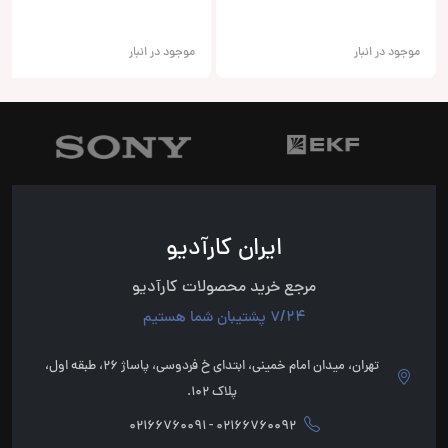
موجود در انبار
موجود در انبار
ایران کارآدیو
مرجع خرید محصولات کارآدیو
7/24 پشتیبان شما هستیم
تهران، میدان امام خمینی، ابتدای خ فردوسی، پاساژ 26، طبقه اول،
پلاک 102.
02166760092 - 02166760091