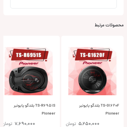
محصولات مرتبط
TS-G1620F بلندگو پایونیر
TS-R6951S بلندگو پایونیر
Pioneer
Pioneer
5,250,000
تومان
7,690,000
تومان