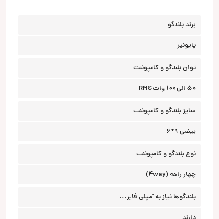
برند بلندگو
پایونیر
توان بلندگو و کامپوننت
50 الی 100 وات RMS
سایز بلندگو و کامپوننت
بیضی 9*6
نوع بلندگو و کامپوننت
چهار راهه (4way)
بلندگوها نیاز به آمپلی فایر...
دارند