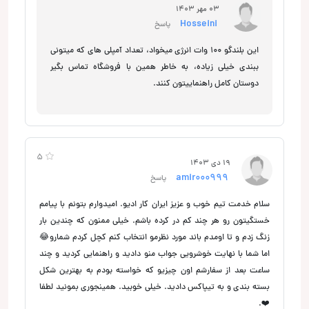
03 مهر 1403
Hosseini
پاسخ
این بلندگو 100 وات انرژی میخواد، تعداد آمپلی های که میتونی
ببندی خیلی زیاده، به خاطر همین با فروشگاه تماس بگیر
دوستان کامل راهنماییتون کنند.
5
19 دی 1403
amir000999
پاسخ
سلام خدمت تیم خوب و عزیز ایران کار ادیو. امیدوارم بتونم با پیامم
خستگیتون رو هر چند کم در کرده باشم. خیلی ممنون که چندین بار
زنگ زدم و تا اومدم باند مورد نظرمو انتخاب کنم کچل کردم شمارو😂
اما شما با نهایت خوشرویی جواب منو دادید و راهنمایی کردید و چند
ساعت بعد از سفارشم اون چیزیو که خواسته بودم به بهترین شکل
بسته بندی و به تیپاکس دادید. خیلی خوبید. همینجوری بمونید لطفا
❤️.