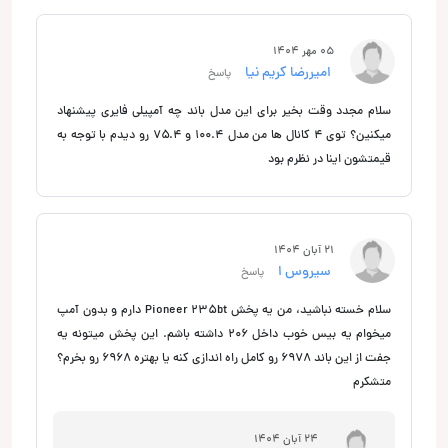
05 مهر 1404
امیررضا کریم نیا
پاسخ
سلام مجدد وقت بخیر برای این مدل باند چه آمپیلی فایری پیشنهاد
میکنین؟ توی ۴ کانال ها من مدل ۱۰۰.۴ و ۷۵.۴ رو دیدم با توجه به
قیمتشون اینا در نظرم بود
21 آبان 1404
سیروس ا
پاسخ
سلام خسته نباشید، من یه پخش Pioneer 235bt دارم و بدون آمپ
میخوام یه بیس خوب داخل 206 داشته باشم. این پخش میتونه یه
جفت از این باند 6978 رو کامل راه اندازی کنه یا بهتره 6968 رو بخرم؟
متشکرم
24 آبان 1404