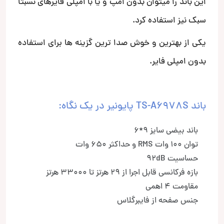
این باند را میتوان بدون امپ و یا با امپلی فایرهای نسبتا
سبک نیز استفاده کرد.
یکی از بهترین و خوش صدا ترین گزینه ها برای استفاده
بدون امپلی فایر.
باند TS-A6978S پایونیر در یک نگاه:
باند بیضی سایز 9*6
توان 100 وات RMS و حداکثر 650 وات
حساسیت 92dB
بازه فرکانسی قابل اجرا از 29 هرتز تا 33000 هرتز
مقاومت 4 اهمی
جنس صفحه از فایبرگلاس