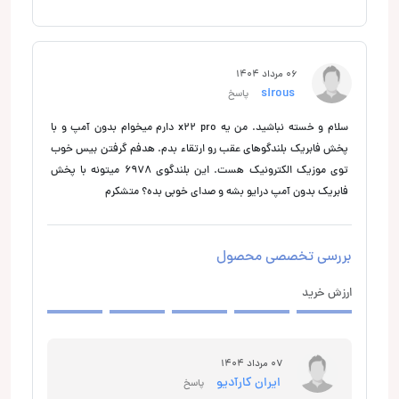
06 مرداد 1404
sirous
پاسخ
سلام و خسته نباشید. من یه x22 pro دارم میخوام بدون آمپ و با
پخش فابریک بلندگوهای عقب رو ارتقاء بدم. هدفم گرفتن بیس خوب
توی موزیک الکترونیک هست. این بلندگوی 6978 میتونه با پخش
فابریک بدون آمپ درایو بشه و صدای خوبی بده؟ متشکرم
بررسی تخصصی محصول
ارزش خرید
07 مرداد 1404
ایران کارآدیو
پاسخ