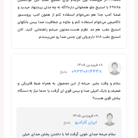
4285auاز فروشگاه اون خریدم برای استیج عقب این کواکسیال
6978s با استیج جلو همخوانی داره؟اگه نه چه مدلی پیشنهاد میدید و
ضمنا آمپ جدا هم نمی‌خوام استفاده کنم از همون آمپ پروسسور
ناکامیچی می‌خوام استفاده کنم و علاوه بر شفافیت صدا بیس بانکهای
استیج عقب هم مد نظرم هست.ممنون میشم راهنمایی کنید. الان
استیج عقب ۷۱۸ دارم ولی اون جنس صدا رو نمی‌پسندم.
08 فروردین 1405
09330614448
پاسخ
سلام و وقت بخیر. میشه از این محصول به همراه ضبط فابریکی و
ضعیف و بایک آمپلی صدا و بیس قوی ای گرفت یا حتما نیاز به دستگاه
پخش قوی هست؟
09 فروردین 1405
ایران کارآدیو
پاسخ
سلام میشه صدای خوبی گرفت اما با داشتن پخش صدای خیلی