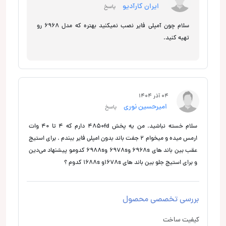
ایران کارآدیو
پاسخ
سلام چون آمپلی فایر نصب نمیکنید بهتره که مدل 6968 رو
تهیه کنید.
04 آذر 1404
امیرحسین نوری
پاسخ
سلام خسته نباشید. من یه پخش 4850fd دارم که 4 تا 40 وات
ارمس میده و میخوام 2 جفت باند بدون امپلی فایر ببندم . برای استیج
عقب بین باند های 6968s و6978s و6988s کدومو پیشنهاد می‌دین
و برای استیج جلو بین باند های 1678sو 1688s کدوم ؟
بررسی تخصصی محصول
کیفیت ساخت