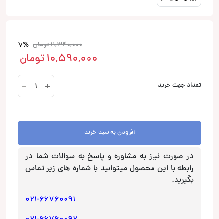
7%
11,340,000
تومان
10,590,000
تومان
TS-
تعداد جهت خرید
A6978S
بلندگو
بیضی
پایونیر
افزودن به سبد خرید
Pioneer
عدد
در صورت نیاز به مشاوره و پاسخ به سوالات شما در
رابطه با این محصول میتوانید با شماره های زیر تماس
بگیرید.
021-66760091