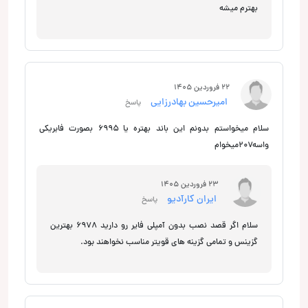
بهترم میشه
22 فروردین 1405
امیرحسین بهادرزایی
پاسخ
سلام میخواستم بدونم این باند بهتره یا ۶۹۹۵ بصورت فابریکی
واسه۲۰۷میخوام
23 فروردین 1405
ایران کارآدیو
پاسخ
سلام اگر قصد نصب بدون آمپلی فایر رو دارید 6978 بهترین
گزینس و تمامی گزینه های قویتر مناسب نخواهند بود.