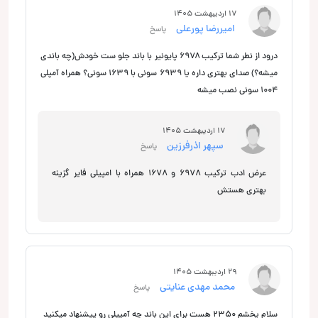
17 اردیبهشت 1405
امیررضا پورعلی
پاسخ
درود از نطر شما ترکیب ۶۹۷۸ پایونیر با باند جلو ست خودش(چه باندی
میشه؟) صدای بهتری داره یا ۶۹۳۹ سونی با ۱۶۳۹ سونی؟ همراه آمپلی
۱۰۰۴ سونی نصب میشه
17 اردیبهشت 1405
سپهر اذرفرزین
پاسخ
عرض ادب ترکیب 6978 و 1678 همراه با امپیلی فایر گزینه
بهتری هستش
29 اردیبهشت 1405
محمد مهدی عنایتی
پاسخ
سلام پخشم ۲۳۵۰ هست برای این باند چه آمپیلی رو پیشنهاد میکنید