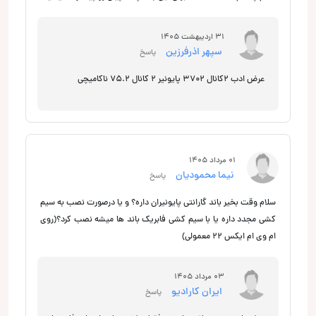
31 اردیبهشت 1405
سپهر اذرفرزین
پاسخ
عرض ادب 2کانال 3702 پایونیر 2 کانال 75.2 ناکامیچی
01 مرداد 1405
نیما محمودیان
پاسخ
سلام وقت بخیر باند گارانتی پایونیران داره؟ و یا درصورت نصب به سیم
کشی مجدد داره یا با سیم کشی فابریک باند ها میشه نصب کرد؟(روی
ام وی ام ایکس 22 معمولی)
03 مرداد 1405
ایران کارادیو
پاسخ