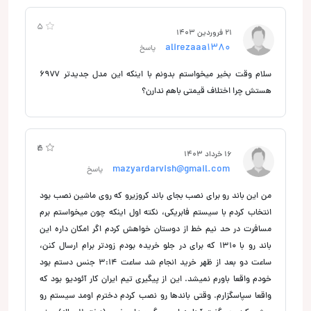
5
21 فروردین 1403
alirezaaa1380
پاسخ
سلام وقت بخیر میخواستم بدونم با اینکه این مدل جدیدتر ۶۹۷۷
هستش چرا اختلاف قیمتی باهم ندارن؟
4
5
16 خرداد 1403
mazyardarvish@gmail.com
پاسخ
من این باند رو برای نصب بجای باند کروزیرو که روی ماشین نصب بود
انتخاب کردم با سیستم فابریکی، نکته اول اینکه چون میخواستم برم
مسافرت در حد نیم خط از دوستان خواهش کردم اگر امکان داره این
باند رو با 1310‌ که برای در جلو خریده بودم زودتر برام ارسال کنن،
ساعت دو بعد از ظهر خرید انجام شد ساعت ۳:۱۴ جنس دستم بود
خودم واقعا باورم نمیشد. این از پیگیری تیم ایران کار آئودیو بود که
واقعا سپاسگزارم. وقتی باندها رو نصب کردم دخترم اومد سیستم رو