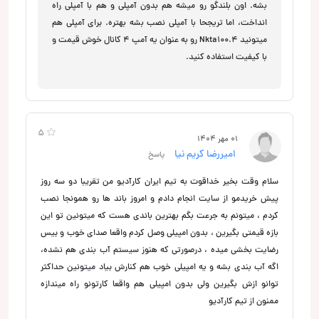
بشه. اون بلندگو رو میشه هم بدون آمپلی و هم با آمپلی راه
انداخت، اما تریجحا با آمپلی نصب بشه بهتره. برای آمپلی هم
میتونید Nkta100.4 رو به عنوان یه آمپ 4 کانال خوش قیمت و
با کیفیت استفاده کنید.
5
01 مهر 1404
امیررضا کریم نیا
پاسخ
سلام وقت بخیر خداقوت به تیم ایران کارآدیو من تقریبا دو سه روز
پیش خریدمو از سایت انجام دادم و امروز باند ها رو همونجا نصب
کردم ، میتونم به جرعت بگم بهترین باندی هست که میتونین تو این
بازه قیمتی بگیرین ، بدون امپیلی وصل کردم واقعا صدای خوب و بیس
رضایت بخشی میده ، درصورتی که هنوز سیستم آب بندی هم نشده،
اگه آب بندی بشه و یه امپیلی خوب هم کنارش بیاد میتونین حداکثر
توانو ازش بگیرین ولی بدون امپیلی هم واقعا کارتونو راه میندازه
ممنون از تیم کارآدیو