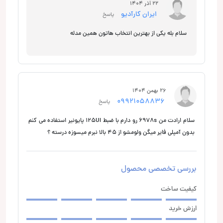
22 آذر 1404
ایران کارآدیو
پاسخ
سلام بله یکی از بهترین انتخاب هاتون همین مدله
26 بهمن 1404
09921058836
پاسخ
سلام ارادت من 6978s رو دارم با ضبط 125UI پایونیر استفاده می کنم
بدون آمپلی فایر میگن ولومشو از 45 بالا نبرم میسوزه درسته ؟
بررسی تخصصی محصول
کیفیت ساخت
ارزش خرید