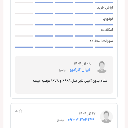
ارزش خرید
نوآوری
امکانات
سهولت استفاده
08 آذر 1404
ایران کارآدیو
پاسخ
سلام بدون آمپلی فایر مدل 6968 و 1678 توصیه میشه
5
22 آذر 1404
09371304149
پاسخ