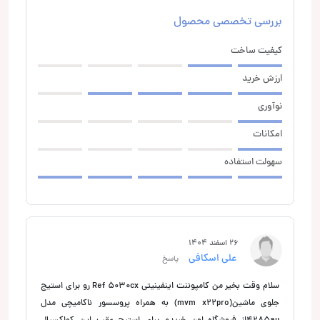
بررسی تخصصی محصول
کیفیت ساخت
ارزش خرید
نوآوری
امکانات
سهولت استفاده
26 اسفند 1404
علی اسکافی
پاسخ
سلام وقت بخیر من کامپوننت اینفینیتی Ref 5030cx رو برای استیج
جلوی ماشین(mvm x22pro) به همراه پروسسور ناکامیچی مدل