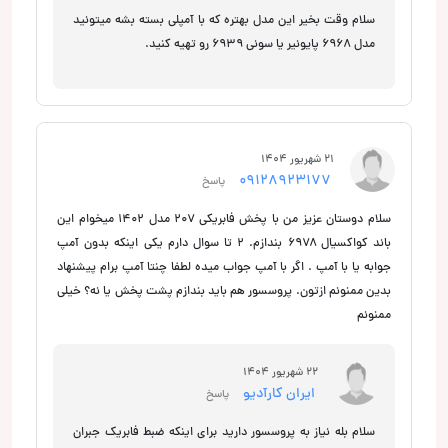
سلام وقت بخیر این مدل بهتره که با آمپلی بسته بشه میتونید
مدل 6968 پایونیر یا سونی 6939 رو تهیه کنید.
21 شهریور 1404
09128923177
پاسخ
سلام دوستان عزیز من با پخش فابریکی ۲۰۷ مدل ۱۴۰۲ میخوام این
باند کواکسیال ۶۹۷۸ بندازم. ۲ تا سوال دارم یکی اینکه بدون آمپ
جوابه یا با آمپ . اگر با آمپ جواب میده لطفا چنتا آمپ برام پیشنهاد
بدین ممنونم ازتون. پروسسور هم باید بندازم پشت پخش یا نه؟ خیلی
ممنونم
22 شهریور 1404
ایران کارآدیو
پاسخ
سلام بله نیاز به پروسسور دارید برای اینکه ضبط فابریک جبران