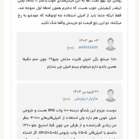
روشن کرد یهو گفت آها به این میگن‌صدای خوب (دختر ۱۱ ساله) یعنی
اینقدر کیفیتش خوب هست که دخترم همون لحظه اول متوجه شد.
فقط اینکه حتما باید از آمپلی استفاده شه اونوقته که خودشو به رخ
میکشه، تو این رنج قیمت تو خریدش واقعا شک نکنید
03 مهر 1403
amirzoom
پاسخ
دادا میشع بگی امپلی فایرت مدلش چیع؟؟ چون منم دقیقا
همین باندو دارم میخوام ببینم امپلی چی بندازم
31 فروردین 1404
مازیار درویش
پاسخ
دوست عزیزم این بلندگو درسته ۱۰۰ وات RMS هست و خروجی
خیلی خوبی هم داره ولی استفاده از آمپلی‌فایرهای ۱۰۰×۴ بنظر
من زیادی قدرتمنده و از طرفی من چون قبلا استیج جلو ۱۳۱۰
داشتم با آمپلی‌فایر ۵×۷۵ وات پایونیر (GM-D7505 اگر اشتباه