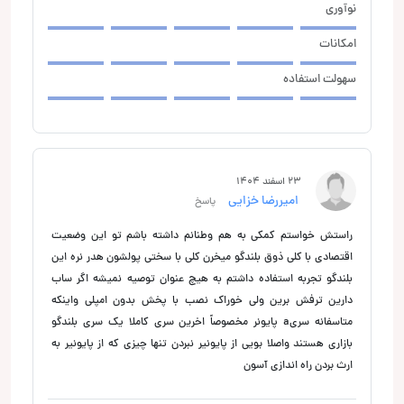
نوآوری
امکانات
سهولت استفاده
23 اسفند 1404
امیررضا خزایی
پاسخ
راستش خواستم کمکی به هم وطنانم داشته باشم تو این وضعیت
اقتصادی با کلی ذوق بلندگو میخرن کلی با سختی پولشون هدر نره این
بلندگو تجربه استفاده داشتم به هیچ عنوان توصیه نمیشه اگر ساب
دارین ترفش برین ولی خوراک نصب با پخش بدون امپلی واینکه
متاسفانه سریa پایونر مخصوصاً اخرین سری کاملا یک سری بلندگو
بازاری هستند واصلا بویی از پایونیر نبردن تنها چیزی که از پایونیر به
ارث بردن راه اندازی آسون