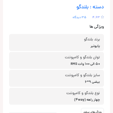
دسته : بلندگو
4.63
35 دیدگاه
ویژگی ها
برند بلندگو
پایونیر
توان بلندگو و کامپوننت
50 الی 100 وات RMS
سایز بلندگو و کامپوننت
بیضی 9*6
نوع بلندگو و کامپوننت
چهار راهه (4way)
ویژگی‌های بیشتر