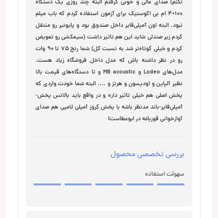
نکنم) صدای عالی و خوبی گرفتم البته چند روزی یک دستگاه
۱۰۰×۴ ام بی اکوستیک برای آزمون استفاده کردم که باب میلم
نبود. البته اون آمپلی‌فایر داخل صندوق بود و پایونیر رو منتقل
کردم زیر صندلی شاید این هم تاثیر داشت (سیمکشی رو تعویض
کردم و خیلی کوتاه‌تر شد به نسبت کل) شما رنج ۷۵ تا ۹۰ وات
رو در نظر داشته باش که مدل داخل فروشگاه زیاد هست.
مدل‌های Lodeo و MB acoustic و تا دستگاه‌های قیمت بالا
نظیر آلپاین و اودیسون و هرتز و .... البته شما خودت واردی که
پخش اصلی هم خیلی تاثیر داره و در واقع باید بالانس پخش-
آمپلی‌فایر-باند مدنظر باشه با پخش کروز آمپلی لامپی هم صدای
آوازخوانی قورباغه در ابوعطاست!
بررسی تخصصی محصول
سهولت استفاده