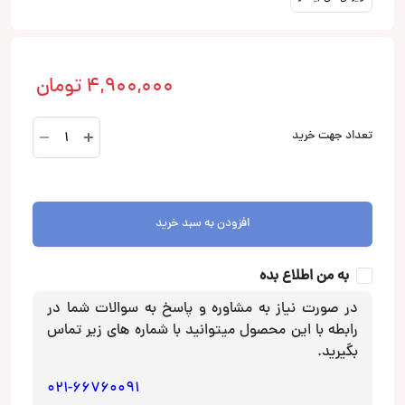
4,900,000
تومان
TS-
تعداد جهت خرید
G1020F
بلندگو
پایونیر
Pioneer
افزودن به سبد خرید
عدد
به من اطلاع بده
در صورت نیاز به مشاوره و پاسخ به سوالات شما در
رابطه با این محصول میتوانید با شماره های زیر تماس
بگیرید.
021-66760091