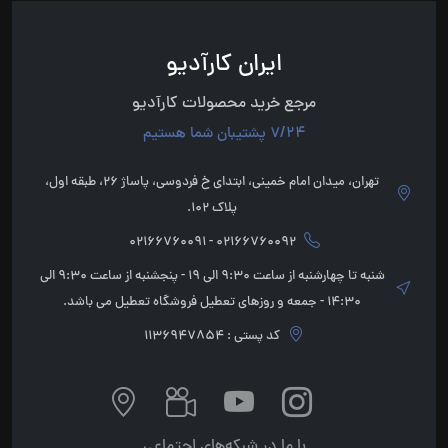
ایران کارآدیو
مرجع خرید محصولات کارآدیو
7/24 پشتیبان شما هستیم
تهران، میدان امام خمینی، ابتدای خ فردوسی، پاساژ 26، طبقه اول،
پلاک 102.
02166760092 - 02166760091
شنبه تا چهارشنبه از ساعت 9:30 الی 19 - پنجشنبه از ساعت 9:30 الی
14:30 - جمعه و روزهای تعطیل فروشگاه تعطیل می باشد.
کد پستی : 1136947854
با ما در شبکه‌های اجتماعی