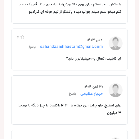
هستش میخواستم برای روی داشبوردپراید به جای باند فابریک نصب
کنم میخواستم ببینم جواب میده باتشکر از تیم حرفه ای کارآدیو
4
21 تیر 1403
sahandzandihastam@gmail.com
پاسخ
آیا قابلیت اتصال به امپیلیفایر را دارد؟
30 آبان 1404
مهیار عظیمی
پاسخ
برای استیج جلو پراید این بهتره یا R142 راکفورد یا چیز دیگه با بودجه
۳ میلیون