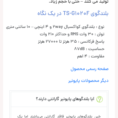
تولید می کنند – حتی با حجم زیاد.
بلندگوی TS-G1020F در یک نگاه
نوع : بلندگوی کواکسیال 2way و 4 اینچی – 10 سانتی متری
توان : 30 وات RMS و حداکثر 210 وات
پاسخ فرکانسی : 35 هرتز تا 27000 هرتز
حساسیت : 87dB
مقاومت : 4 اهم
صفحه رسمی محصول
دیگر محصولات پایونیر
آیا بلندگوهای پایونیر گارانتی دارند؟
خیر. بلندگوهای پایونیر فاقد گارانتی می‌باشند اما یک