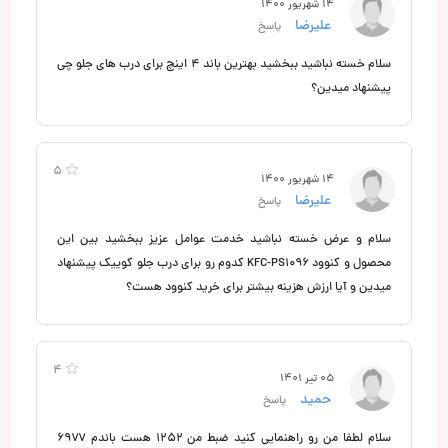
14 شهریور 1400
علیرضا
پاسخ
سلام خسته نباشید ببخشید بهترین باند ۴ اینچ برای درب های جلو چی
پیشنهاد میدین؟
5
14 شهریور 1400
علیرضا
پاسخ
سلام و عرض خسته نباشید خدمت عوامل عزیز ببخشید بین این
محصول و کنوود KFC-PS1096 کدوم رو برای درب جلو کوییک پیشنهاد
میدین و آیا ارزش هزینه بیشتر برای خرید کنوود هست؟
4
05 تیر 1401
حمید
پاسخ
سلام لطفا من رو راهنمایی کنید ضبط من ۱۲۵۲ هست باندم ۶۹۷۷