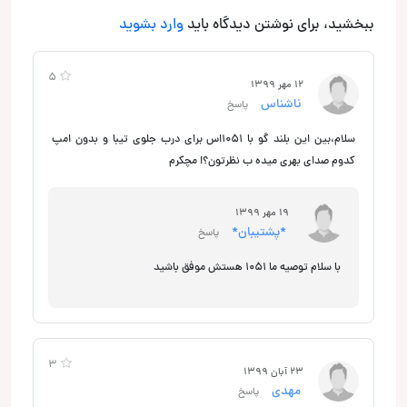
ببخشید، برای نوشتن دیدگاه باید
وارد بشوید
5
12 مهر 1399
ناشناس
پاسخ
سلام،بين اين بلند گو با ١٠٥١اس براي درب جلوي تيبا و بدون امپ
كدوم صداي بهري ميده ب نظرتون؟! مچكرم
19 مهر 1399
*پشتیبان*
پاسخ
با سلام توصیه ما 1051 هستش موفق باشید
3
23 آبان 1399
مهدی
پاسخ