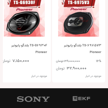
TS-6975V3 بلندگو پایونیر
TS-G6930F بلندگو پایونیر
Pioneer
Pioneer
7,150,000
تومان
16%
39,000,000
تومان
32,900,000
تومان
موجود در انبار
موجود در انبار