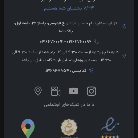
7/24 پشتیبان شما هستیم
تهران، میدان امام خمینی، ابتدای خ فردوسی، پاساژ 26، طبقه اول،
پلاک 102.
02166760092 - 02166760091
شنبه تا چهارشنبه از ساعت 9:30 الی 19 - پنجشنبه از ساعت 9:30 الی
14:30 - جمعه و روزهای تعطیل فروشگاه تعطیل می باشد.
کد پستی : 1136947854
با ما در شبکه‌های اجتماعی