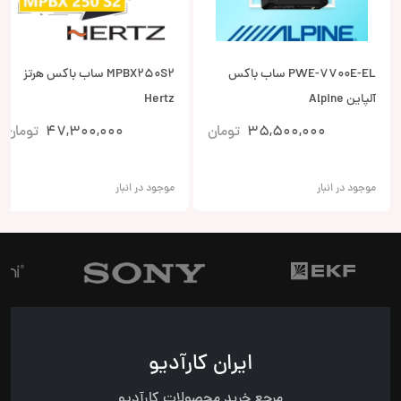
PWE-7700E-EL ساب باکس
MPBX250S2 ساب باکس هرتز
آلپاین Alpine
Hertz
35,500,000
تومان
47,300,000
تومان
موجود در انبار
موجود در انبار
ایران کارآدیو
مرجع خرید محصولات کارآدیو