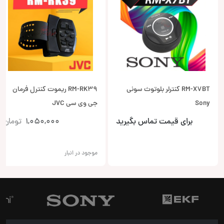
RM-X7BT کنترلر بلوتوث سونی
RM-RK39 ریموت کنترل فرمان
Sony
جی وی سی JVC
برای قیمت تماس بگیرید
1,050,000
تومان
موجود در انبار