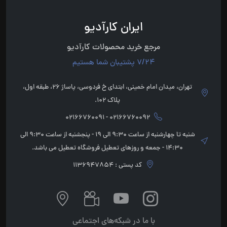
ایران کارآدیو
مرجع خرید محصولات کارآدیو
7/24 پشتیبان شما هستیم
تهران، میدان امام خمینی، ابتدای خ فردوسی، پاساژ 26، طبقه اول،
پلاک 102.
02166760092 - 02166760091
شنبه تا چهارشنبه از ساعت 9:30 الی 19 - پنجشنبه از ساعت 9:30 الی
14:30 - جمعه و روزهای تعطیل فروشگاه تعطیل می باشد.
کد پستی : 1136947854
با ما در شبکه‌های اجتماعی