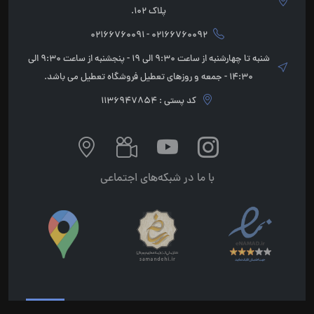
پلاک 102.
02166760092 - 02166760091
شنبه تا چهارشنبه از ساعت 9:30 الی 19 - پنجشنبه از ساعت 9:30 الی
14:30 - جمعه و روزهای تعطیل فروشگاه تعطیل می باشد.
کد پستی : 1136947854
با ما در شبکه‌های اجتماعی