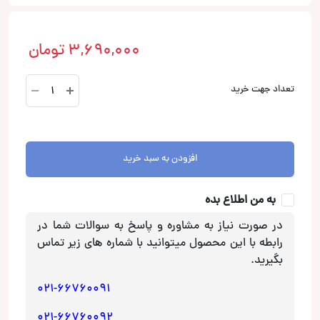
3,690,000
تومان
VM-
تعداد جهت خرید
6529P
میدرنج
وریتی
Verity
افزودن به سبد خرید
عدد
به من اطلاع بده
در صورت نیاز به مشاوره و پاسخ به سوالات شما در
رابطه با این محصول میتوانید با شماره های زیر تماس
بگیرید.
021-66760091
021-66760092