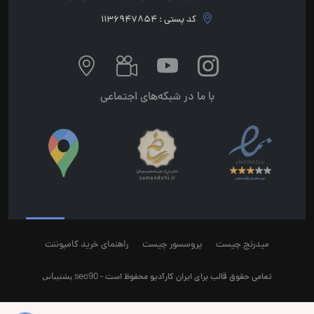
کد پستی : 1136947854
با ما در شبکه‌های اجتماعی
میدرنج چیست
پروسسور چیست
راهنمای خرید کامپوننت
seo90
پشتیبانی
تمامی حقوق قالب برای ایران کارآدیو محفوظ است -