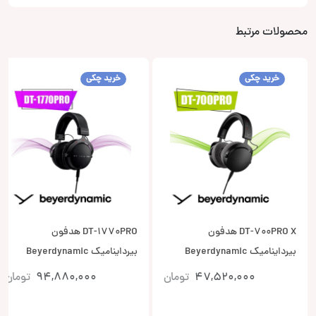
محصولات مرتبط
خرید چکی
خرید چکی
DT-700PRO X هدفون
DT-1770PRO هدفون
بیرداینامیک Beyerdynamic
بیرداینامیک Beyerdynamic
47,520,000
تومان
94,880,000
تومان