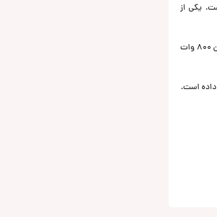
ت. یکی از
این محصول ارزشمند یک آمپلی مونو کانال کلاس AB است که علی رغم سایز بزرگ خود از کیفیت بسیار بالایی برخوردار است. توان 800 وات
داده است.