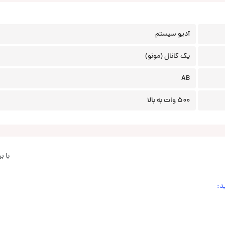
آدیو سیستم
یک کانال (مونو)
AB
500 وات به بالا
با 
د: