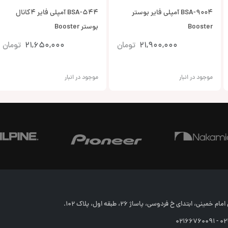
BSA-9004 آمپلی فایر بوستر
BSA-544 آمپلی فایر 4کانال
Booster
بوستر Booster
21,900,000
تومان
21,650,000
تومان
موجود در انبار
موجود در انبار
خمینی، ابتدای خ فردوسی، پاساژ 26، طبقه اول، پلاک 102.
02166