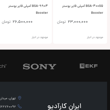
BSA-400SQ آمپلی فایر بوستر
BSA-9904 آمپلی فایر بوستر
Booster
Booster
23,000,000
تومان
26,500,000
تومان
موجود در انبار
موجود در انبار
تهران، میدان امام 
ایران کارآدیو
760092 - 02166760091