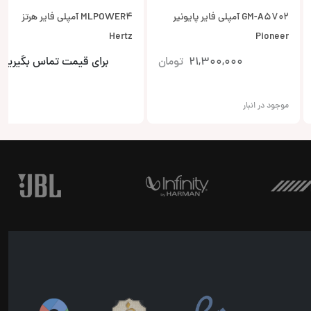
GM-A5702 آمپلی فایر پایونیر
MLPOWER4 آمپلی فایر هرتز
Hertz
Pioneer
21,300,000
تومان
برای قیمت تماس بگیرید
موجود در انبار