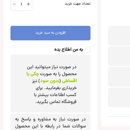
X-
تعداد جهت خرید
2000.1D
آمپلی
فایر
آدیو
افزودن به سبد خرید
سیستم
Audio
System
به من اطلاع بده
عدد
در صورت نیاز میتوانید این
محصول را به صورت
چکی یا
اقساطی
(
بدون سود
) نیز
خریداری بفرمایید. برای
کسب اطلاعات بیشتر با
فروشگاه تماس بگیرید.
در صورت نیاز به مشاوره و پاسخ به
سوالات شما در رابطه با این محصول