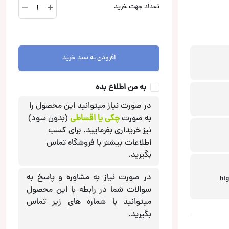
X-
تعداد جهت خرید
S65
بلندگو
آلپاین
Alpine
افزودن به سبد خرید
عدد
به من اطلاع بده
در صورت نیاز میتوانید این محصول را
به صورت
چکی یا اقساطی
(بدون سود)
نیز خریداری بفرمایید. برای کسب
اطلاعات بیشتر با فروشگاه تماس
بگیرید.
در صورت نیاز به مشاوره و پاسخ به
2wa), های رزولوشن (high
سوالات شما در رابطه با این محصول
میتوانید با شماره های زیر تماس
بگیرید.