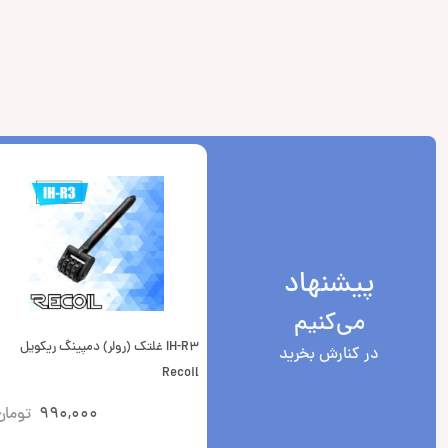
پیشنهاد
می‌کنیم
IH-R3 غلتک (رولر) دمپینگ ریکویل
در کنارش بخرید
Recoil
990,000
تومان