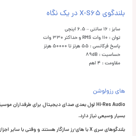
بلندگوی X-S65 در یک نگاه
سایز : 16 سانتی – 6.5 اینچی
توان : 110 وات RMS و حداکثر 330 وات
پاسخ فرکانسی : 55 هرتز تا 50000 هرتز
حساسیت : 89dB
مقاومت : 4 اهم
های رزولوشن
Hi-Res Audio لول بعدی صدای دیجیتال برای طرفدارا
بسیار وسیعی نیاز دارد.
بلندگوهای سری X با های-رز سازگار هستند و وقتی با سایر اجزای سری X جفت شوند، تجربه صوتی باورنکردنی را ارائه می دهند.