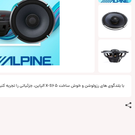
با بلندگوی های رزولوشن و خوش ساخت X-S65 آلپاین، جزئیاتی را تجربه کنید که قبلا نشنیده بوده‌اید.