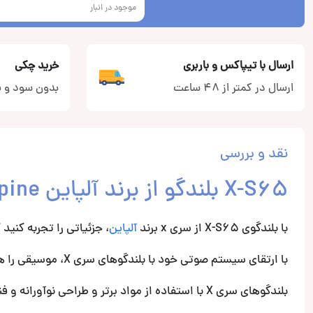
موجود در انبار
ارسال با تیپاکس و باربری
خرید چکی
ارسال در کمتر از 48 ساعت
بدون سود و ب
نقد و بررسی
X-S65 بلندگو از برند آلپاین Alpine
با بلندگوی X-S65 از سری x برند
آلپاین
، جزئیاتی را تجربه کنید 
با ارتقای سیستم صوتی خود با بلندگوهای سری X، موسیقی را همانطور که هدف هنرمند بود، تجربه کنید!
بلندگوهای سری X با استفاده از مواد برتر و طراحی نوآورانه و فناوری های اثبات شده ساخته شده اند.