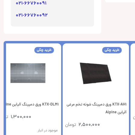
021-66760091
021-66760092
خرید چکی
خرید چکی
KTX-AH1 ورق دمپینگ شونه تخم مرغی
KTX-DLM1 ورق دمپینگ آلپاین Alpine
آلپاین Alpine
ن
1,300,000
توما
2,500,000
تومان
موجود در انبار