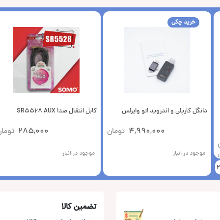
خرید چکی
دانگل کارپلی و اندروید اتو وایرلس
کابل انتقال صدا SR5528 AUX
4,990,000
تومان
285,000
توما
موجود در انبار
موجود در انبار
تضمین کالا