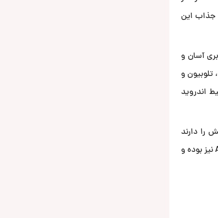
 جذاب این
ها تجربه کاربری آسان و
 تلوبیون و
ط اندروید
ض پخش را دارند
میتوان نصب کرد. مانیتوری صفحه LED که به صورت تاچ اسکرین میباشد. علاوه بر آن این محصول دارای ورودی دوربین عقب AHD نیز بوده و