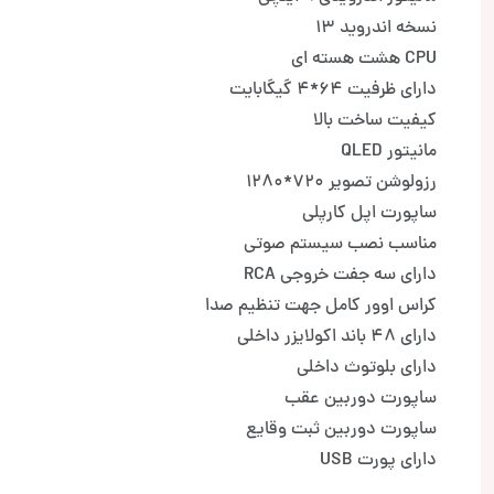
نسخه اندروید 13
CPU هشت هسته ای
دارای ظرفیت 64*4 گیگابایت
کیفیت ساخت بالا
مانیتور QLED
رزولوشن تصویر 720*1280
ساپورت اپل کارپلی
مناسب نصب سیستم صوتی
دارای سه جفت خروجی RCA
کراس اوور کامل جهت تنظیم صدا
دارای 48 باند اکولایزر داخلی
دارای بلوتوث داخلی
ساپورت دوربین عقب
ساپورت دوربین ثبت وقایع
دارای پورت USB