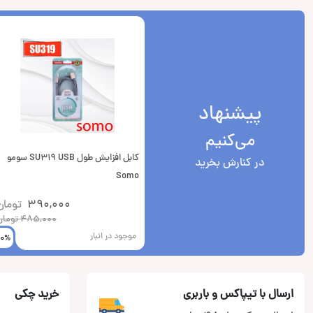
پیشنهاد
می‌کنیم
کابل افزایش طول SU319 USB سومو
در کنارش بخرید
Somo
390,000
تومان
485,000
تومان
موجود در انبار
20%
ارسال با تیپاکس و باربری
خرید چکی