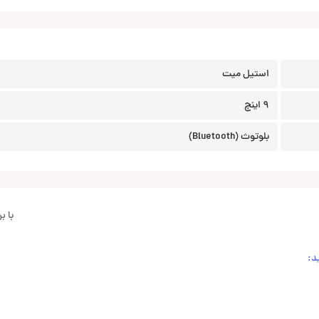
استیل میت
9 اینچ
بلوتوث (Bluetooth)
با 
د: