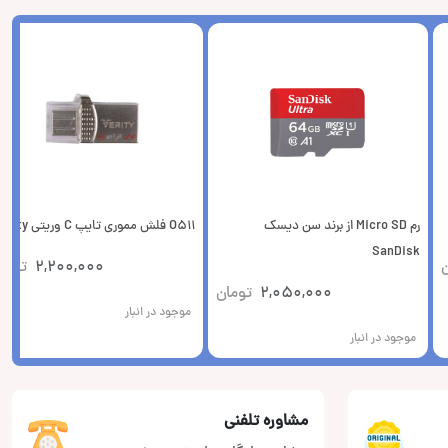
رم Micro SD از برند سن دیسک
O511 فلش مموری تایپ C وریتی Verity
SanDisk
ن
2,200,000
توما
2,050,000
تومان
موجود در انبار
موجود در انبار
مشاوره تلفنی