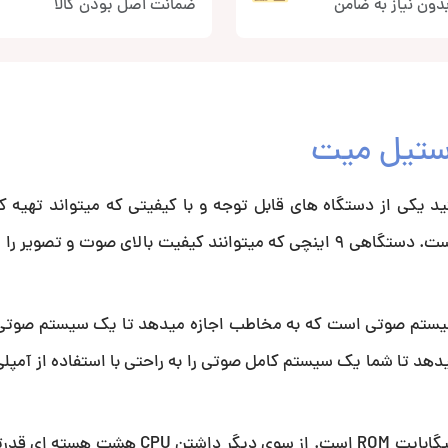
دون نیاز به ضامن
ضمانت اصل بودن کالا
ید یکی از دستگاه های قابل توجه و با کیفیتی که میتواند تهیه کن
اندرویدی X8 Pro از برند اصیل و شناخته شده استیل میت است. دستگاهی 9 اینچی که میتوانند کیفیت بالای صوت 
یستم صوتی است که به مخاطب اجازه میدهد تا یک سیستم صوتی ک
ب کند، اشاره کرد. داشتن خروجی RCA اجازه میدهد تا شما یک سیستم کامل صوتی را به راحتی با استفاده ا
این دستگاه دارای مشخصات داخلی 4 گیگابایت RAM و 64 گیگابایت ROM است. از سوی د