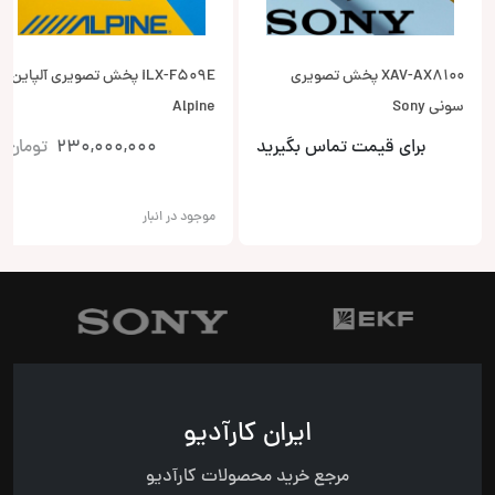
XAV-AX8100 پخش تصویری
iLX-F509E پخش تصویری آلپاین
سونی Sony
Alpine
برای قیمت تماس بگیرید
230,000,000
تومان
موجود در انبار
ایران کارآدیو
مرجع خرید محصولات کارآدیو