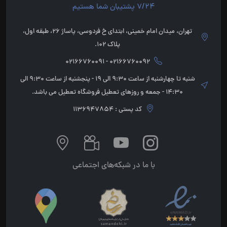
7/24 پشتیبان شما هستیم
تهران، میدان امام خمینی، ابتدای خ فردوسی، پاساژ 26، طبقه اول،
پلاک 102.
02166760092 - 02166760091
شنبه تا چهارشنبه از ساعت 9:30 الی 19 - پنجشنبه از ساعت 9:30 الی
14:30 - جمعه و روزهای تعطیل فروشگاه تعطیل می باشد.
کد پستی : 1136947854
با ما در شبکه‌های اجتماعی