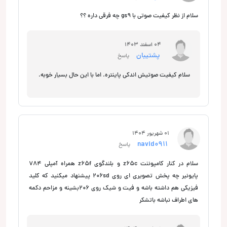
سلام از نظر کیفیت صوتی با gs9 چه فرقی داره ؟؟
04 اسفند 1403
پشتیبان
پاسخ
سلام کیفیت صوتیش اندکی پاینتره. اما با این حال بسیار خوبه.
01 شهریور 1404
navid0911
پاسخ
سلام در کنار کامپوننت z65c و بلندگوی z65f همراه آمپلی 784
پایونیر چه پخش تصویری ای روی 206sd پیشنهاد میکنید که کلید
فیزیکی هم داشته باشه و فیت و شیک روی 206بشینه و مزاحم دکمه
های اطراف نباشه باتشکر