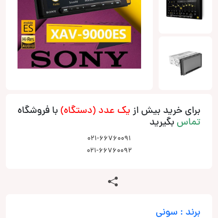
برای خرید بیش از
یک عدد (دستگاه)
با فروشگاه
تماس
بگیرید
021-66760091
021-66760092
برند : سونی