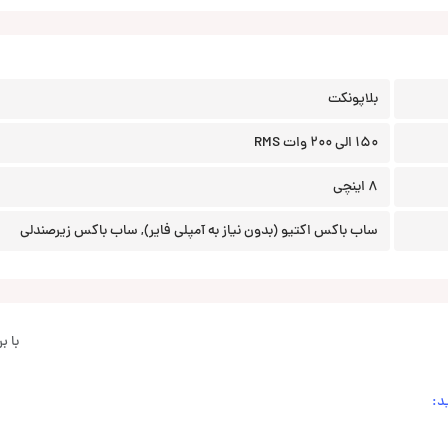
بلاپونکت
150 الی 200 وات RMS
8 اینچی
ساب باکس اکتیو (بدون نیاز به آمپلی فایر), ساب باکس زیرصندلی
با 
د: