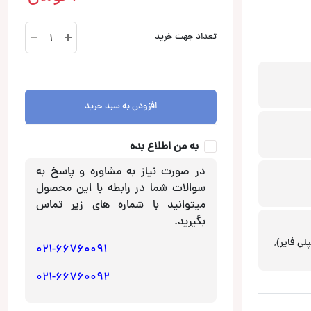
XLF180
تعداد جهت خرید
A
ساب
باکس
اکتیو
افزودن به سبد خرید
بلاپونکت
Blaupunkt
عدد
به من اطلاع بده
در صورت نیاز به مشاوره و پاسخ به
سوالات شما در رابطه با این محصول
میتوانید با شماره های زیر تماس
بگیرید.
لی فایر),
021-66760091
021-66760092