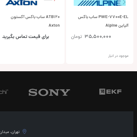
PWE-7700E-EL ساب باکس
ATB120 ساب باکس آکستون
آلپاین Alpine
Axton
35,500,000
تومان
برای قیمت تماس بگیرید
موجود در انبار
تهران، میدان امام 