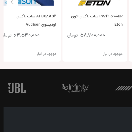
PW12-600BR ساب باکس اتون
APBX8AS2 ساب باکس
Eton
اودیسون Audison
58,700,000
تومان
64,540,000
تومان
موجود در انبار
موجود در انبار