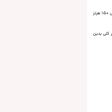
از سوی دیگر آمپلی فایر مورد استفاده در این محصول، با داشتن نسبت سیگنال به نویز 91 دسیبلی و بازه پخش فرکانسی 30 الی 150 هرتز
 کلی بدین