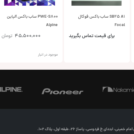
SB25 A1 ساب باکس فوکال
PWE-S800 ساب باکس آلپاین
Alpine
Focal
برای قیمت تماس بگیرید
45,500,000
تومان
موجود در انبار
خمینی، ابتدای خ فردوسی، پاساژ 26، طبقه اول، پلاک 102.