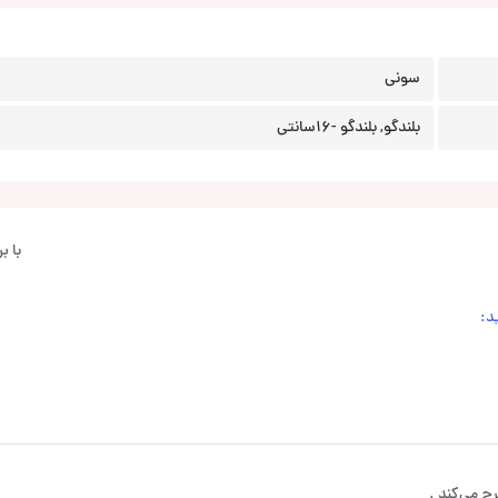
سونی
بلندگو, بلندگو -16سانتی
با 
د:
ح می‌کند .