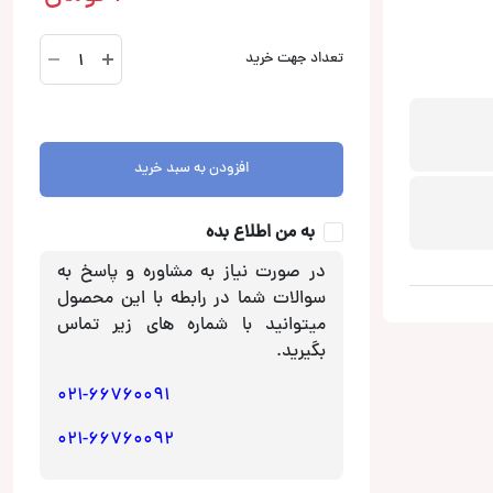
XS-
تعداد جهت خرید
FB162E
بلندگو
سونی
SONY
افزودن به سبد خرید
عدد
به من اطلاع بده
در صورت نیاز به مشاوره و پاسخ به
سوالات شما در رابطه با این محصول
میتوانید با شماره های زیر تماس
بگیرید.
021-66760091
021-66760092