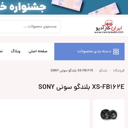
دسته بندی محصولات
صفحه اصلی
وبلاگ
نص
فروشگاه
بلندگو
XS-FB162E بلندگو سونی SONY
XS-FB162E بلندگو سونی SONY