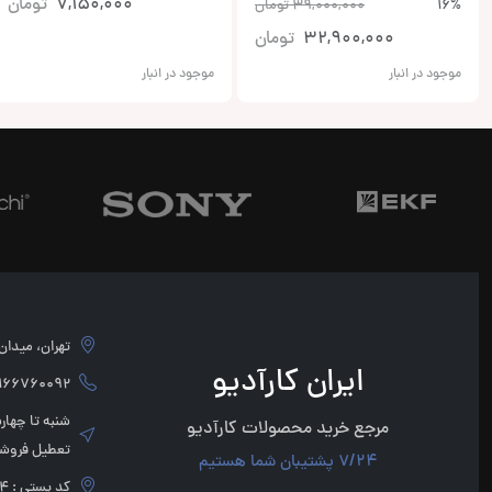
7,150,000
تومان
16%
39,000,000
تومان
32,900,000
تومان
موجود در انبار
موجود در انبار
تهران، میدان امام 
ایران کارآدیو
760092 - 02166760091
مرجع خرید محصولات کارآدیو
تعطیل فروشگ
7/24 پشتیبان شما هستیم
کد پستی : 1136947854