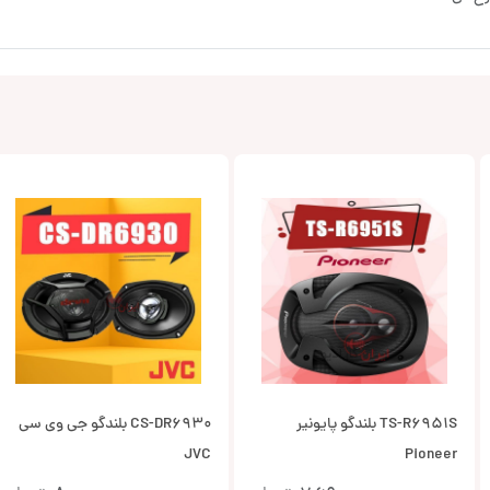
TS-R6951S بلندگو پایونیر
CS-DR6930 بلندگو جی وی سی
JVC
Pioneer