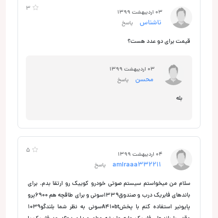
3
03 اردیبهشت 1399
ناشناس
پاسخ
قیمت برای دو عدد هست؟
03 اردیبهشت 1399
محسن
پاسخ
بله
5
04 اردیبهشت 1399
amiraaa332211
پاسخ
سلام من میخواستم سیستم صوتی خودرو کوییک رو ارتقا بدم. برای
باندهای فابریک درب و صندوق۱۳۳۹سونی و برای طاقچه هم ۶۹۰۰پرو
پایونیر استفاده کنم با پخشA410btسونی به نظر شما بلندگو۱۰۳۹