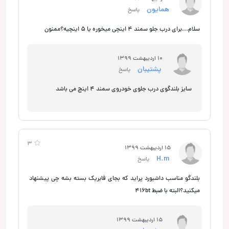
همایون
پاسخ
سلام...برای درب جلو سمند ۴ اینچی میخوره یا ۵ اینچیه؟ممنون
10 اردیبهشت 1399
پشتیبان
پاسخ
سایز بلندگوی درب جلوی خودروی سمند 4 اینچ می باشد
3
15 اردیبهشت 1399
H.m
پاسخ
بلندگو مناسب داشبورد پراید که بجای فابریک بسته بشه چی پیشنهاد
میکنید؟البته با ضبط ۴۱۶bt
15 اردیبهشت 1399