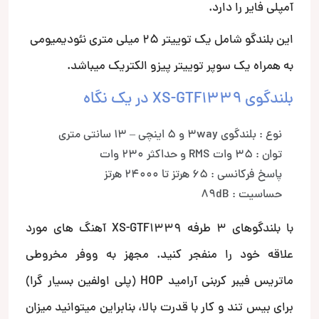
آمپلی فایر را دارد.
این بلندگو شامل یک توییتر 25 میلی متری نئودیمیومی
به همراه یک سوپر توییتر پیزو الکتریک میباشد.
بلندگوی XS-GTF1339 در یک نگاه
نوع : بلندگوی 3way و 5 اینچی – 13 سانتی متری
توان : 35 وات RMS و حداکثر 230 وات
پاسخ فرکانسی : 65 هرتز تا 24000 هرتز
حساسیت : 89dB
با بلندگوهای 3 طرفه XS-GTF1339 آهنگ های مورد
علاقه خود را منفجر کنید. مجهز به ووفر مخروطی
ماتریس فیبر کربنی آرامید HOP (پلی اولفین بسیار گرا)
برای بیس تند و کار با قدرت بالا، بنابراین میتوانید میزان