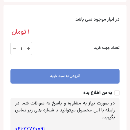
در انبار موجود نمی باشد
1
تومان
XS-
تعداد جهت خرید
GTF1339
بلندگو
سونی
Sony
افزودن به سبد خرید
عدد
به من اطلاع بده
در صورت نیاز به مشاوره و پاسخ به سوالات شما در
رابطه با این محصول میتوانید با شماره های زیر تماس
بگیرید.
021-66760091