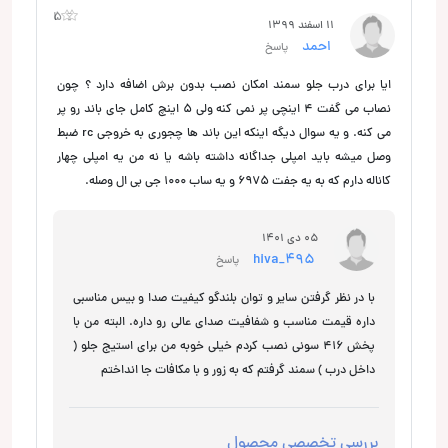
1
5
11 اسفند 1399
احمد
پاسخ
ایا برای درب جلو سمند امکان نصب بدون برش اضافه دارد ؟ چون
نصاب می گفت 4 اینچی پر نمی کنه ولی 5 اینچ کامل جای باند رو پر
می کنه. و یه سوال دیگه اینکه این باند ها چجوری به خروجی rc ضبط
وصل میشه باید امپلی جداگانه داشته باشه یا نه من یه امپلی چهار
کاناله دارم که به یه جفت 6975 و یه ساب 1000 جی بی ال وصله.
05 دی 1401
hiva_495
پاسخ
با در نظر گرفتن سایر و توان بلندگو کیفیت صدا و بیس مناسبی
داره قیمت مناسب و شفافیت صدای عالی رو داره. البته من با
پخش 416 سونی نصب کردم خیلی خوبه من برای استیج جلو (
داخل درب ) سمند گرفتم که به زور و با مکافات جا انداختم
بررسی تخصصی محصول