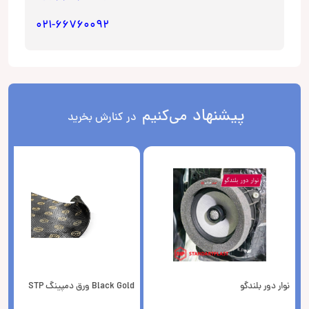
021-66760092
پیشنهاد
می‌کنیم
در کنارش بخرید
نوار دور بلندگو
Black Gold ورق دمپینگ STP