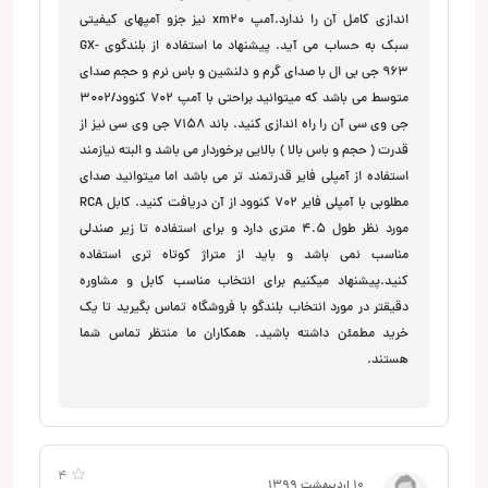
اندازی کامل آن را ندارد.آمپ xm20 نیز جزو آمپهای کیفیتی
سبک به حساب می آید. پیشنهاد ما استفاده از بلندگوی GX-
963 جی بی ال با صدای گرم و دلنشین و باس نرم و حجم صدای
متوسط می باشد که میتوانید براحتی با آمپ 702 کنوود/3002
جی وی سی آن را راه اندازی کنید. باند 7158 جی وی سی نیز از
قدرت ( حجم و باس بالا ) بالایی برخوردار می باشد و البته نیازمند
استفاده از آمپلی فایر قدرتمند تر می باشد اما میتوانید صدای
مطلوبی با آمپلی فایر 702 کنوود از آن دریافت کنید. کابل RCA
مورد نظر طول 4.5 متری دارد و برای استفاده تا زیر صندلی
مناسب نمی باشد و باید از متراژ کوتاه تری استفاده
کنید.پیشنهاد میکنیم برای انتخاب مناسب کابل و مشاوره
دقیقتر در مورد انتخاب بلندگو با فروشگاه تماس بگیرید تا یک
خرید مطمئن داشته باشید. همکاران ما منتظر تماس شما
هستند.
4
10 اردیبهشت 1399