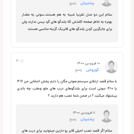
پشتیبان
پاسخ
سلام این دو مدل تقریبا شبیه به هم هستند.سونی یه مقدار
بهتره به خاطر صفحه کاغذش کلا بلندگو های گرد بیس ندارند ولی
برای جایگزین کردن بلندگو های فابریک گزینه مناسبی هستند
3
10 فروردین 1400
كوروش
پاسخ
با سلام قصد ارتقاي سيستم صوتي مگان را دارم پخش انتخابي من 416
يا 410 سوني است براي بلندگوهاي درب هاي جلو وعقب چه باندي
پيشنهاد ميكنيد ؟ در ضمن شما نصب هم داريد ؟
11 فروردین 1400
پشتیبان
پاسخ
سلام اگر قصد نصب امپلی فایر رو دارین میتونید برای درب های