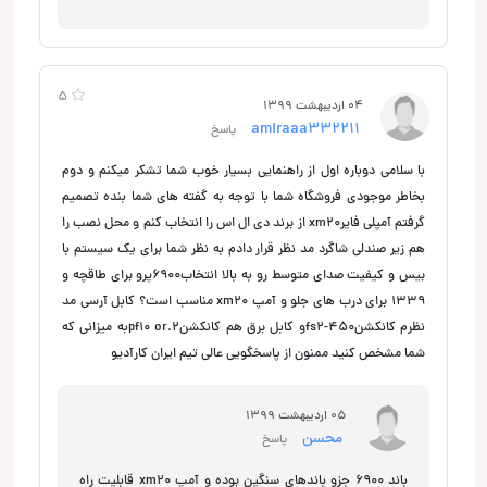
5
04 اردیبهشت 1399
amiraaa332211
پاسخ
با سلامی دوباره اول از راهنمایی بسیار خوب شما تشکر میکنم و دوم
بخاطر موجودی فروشگاه شما با توجه به گفته های شما بنده تصمیم
گرفتم آمپلی فایرxm20 از برند دی ال اس را انتخاب کنم و محل نصب را
هم زیر صندلی شاگرد مد نظر قرار دادم به نظر شما برای یک سیستم با
بیس و کیفیت صدای متوسط رو به بالا انتخاب۶۹۰۰پرو برای طاقچه و
۱۳۳۹ برای درب های جلو و آمپ xm20 مناسب است؟ کابل آرسی مد
نظرم کانکشنfs2-450و کابل برق هم کانکشنpf10 or.2به میزانی که
شما مشخص کنید ممنون از پاسخگویی عالی تیم ایران کارآدیو
05 اردیبهشت 1399
محسن
پاسخ
باند 6900 جزو باندهای سنگین بوده و آمپ xm20 قابلیت راه