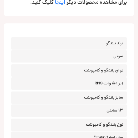
برای مشاهده محصولات دیگر
اینجا
کلیک کنید.
برند بلندگو
سونی
توان بلندگو و کامپوننت
زیر 50 وات RMS
سایز بلندگو و کامپوننت
13 سانتی
نوع بلندگو و کامپوننت
سه راهه (3way)