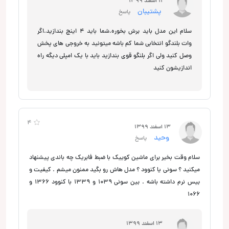
11 اسفند 1399
پشتیبان
پاسخ
سلام این مدل باید برش بخوره.شما باید 4 اینچ بندازید.اگر
وات بلندگو انتخابی شما کم باشه میتونید به خروجی های پخش
وصل کنید ولی اگر بلنگو قوی بندازید باید با یک امپلی دیگه راه
اندازیشون کنید
4
13 اسفند 1399
وحید
پاسخ
سلام وقت بخیر برای ماشین کوییک با ضبط فابریک چه باندی پیشنهاد
میکنید ؟ سونی یا کنوود ؟ مدل هاش رو بگید ممنون میشم . کیفیت و
بیس نرم داشته باشه . بین سونی 1039 و 1339 با کنوود 1366 و
1066
13 اسفند 1399