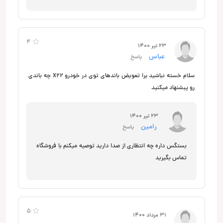
4
23 تیر 1400
عباس
پاسخ
سلام خسته نباشید برا تعویض باندهای توی در خودرو X22 چه باندی
رو پبشنهاد میکنید
23 تیر 1400
رامین
پاسخ
بستگس داره چه انتظاری از صدا دارید توصیه میکنم با فروشگاه
تماس بگیرید
5
31 مرداد 1400