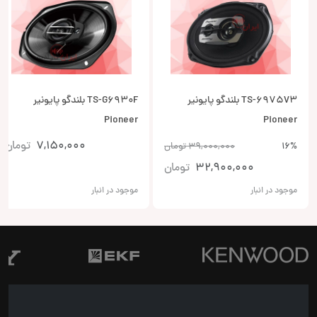
TS-6975V3 بلندگو پایونیر
TS-G6930F بلندگو پایونیر
Pioneer
Pioneer
7,150,000
تومان
16%
39,000,000
تومان
32,900,000
تومان
موجود در انبار
موجود در انبار