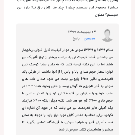
وقتی با باندهای فابریک جابه جا بشه چطور صدا میده؟درحد فابریک یا
بیشتر؟ مجموع این سیستم چطور؟ چند متر کابل برق نیاز داره این
سیستم؟ ممنون
04 اردیبهشت 1399
محسن
پاسخ
سلام 1039 و 1339 سونی هر دو از کیفیت قابل قبولی برخوردار
می باشند و قطعا کیفیت آن به مراتب بیشتر از نوع فابریک می
باشد اما به این نکته توجه کنید که به دلیل سایز کوچک نمی
توان انتظار حجم صدای بالا و باس را از آنها داشت. از طرفی باند
قدرتمندی نظیر 6900 پایونیر باعث می شود صدای باند های
سونی به قدر ناچیزی به گوش برسد و حتی وجود باند1339 در
عقب خودرو را میتوان بی فایده تلقی کرد زیرا که در صدایی با
حجم بالای 6900 گم خواهد شد. نکته دیگر اینکه 6900 نیازمند
یک آمپلی فایر قدرتمند نیز می باشد که در مورد آن اشاره ای
نکردید.برای محاسبه مقدار کابل مورد نیاز باید با توجه به محل
نصب آمپلی فایر و شرایط خودرو با فروشگاه تماس بگیرید تا
بیشتر راهنماییتان کنند. سپاس از شما