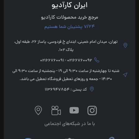
ایران کارآدیو
مرجع خرید محصولات کارآدیو
7/24 پشتیبان شما هستیم
تهران، میدان امام خمینی، ابتدای خ فردوسی، پاساژ 26، طبقه اول،
پلاک 102.
02166760092 - 02166760091
شنبه تا چهارشنبه از ساعت 9:30 الی 19 - پنجشنبه از ساعت 9:30 الی
14:30 - جمعه و روزهای تعطیل فروشگاه تعطیل می باشد.
کد پستی : 1136947854
با ما در شبکه‌های اجتماعی