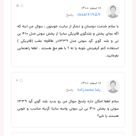
5
16 اسفند 1400
reza161959
پاسخ
با سلام خدمت دوستان و تشکر از سایت خوبتون : سوال من اینه که
اگه بجای پخش و بلندگوی فابریکی ساینا از پخش سونی مدل 410 بی
تی و بلند گوی گرد سونی مدل 1339در طاقچه عقب (فابریکی )
استفاده کنم کیفیتش خوبه یا نه ؟ با هم مچ هستند . لطفا راهنمایی
بفرمایید.
2
16 اسفند 1400
رضا محمدزاده
پاسخ
سلام لطفا امکان داره پاسخ سوال من رو بدید بلند گوی گرد 1339
سونی و پخش 410 بی تی سونی واسه ساینا گزینه مناسب و خوبی
هستند یا خیر؟