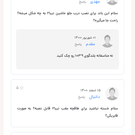
مهدی
پاسخ
سلام این باند برای نصب درب جلو ماشین تیبا۲ به چه شکل میشه؟
راحت جا میگیره؟
01 شهریور 1400
مقدم
پاسخ
نه متاسفانه بلندگوی 1039 رو چک کنید
5
15 اسفند 1400
دانیال
پاسخ
سلام خسته نباشید برای طاقچه عقب تیبا۲ قابل نصبه؟ به صورت
فابریکی؟