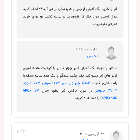
آیا با خرید یک آمپلی از پس باند و ساب بر می آید؟؟ لطف کنید
مدل آمپلی مورد نظر که فرمودید و ساب تخت رو برای خرید
معرفی بفرمایید.
10 فروردین 1399
محسن
سلام. با تهیه یک آمپلی فایر چهار کانال با کیفیت مانند آمپلی
فایر های زیر میتوانید یک جفت بلندگو و یک عدد ساب سبک را
راه اندازی کنید.
5104 جی وی سی
1004 سونی
704 کنوود
6704 پایونیر
در مورد باکس نیز بطور مثال
APBX G7
/
APBX8DS
3
26 فروردین 1399