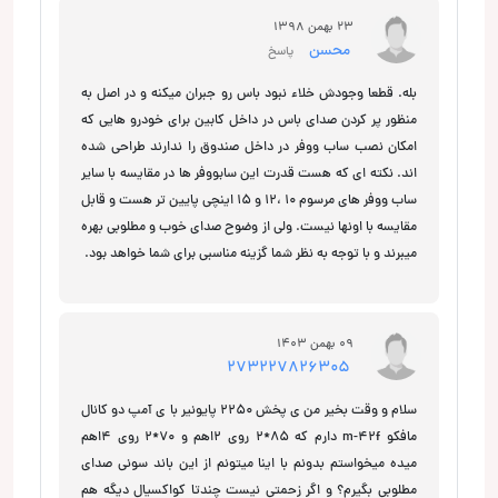
23 بهمن 1398
محسن
پاسخ
بله. قطعا وجودش خلاء نبود باس رو جبران میکنه و در اصل به
منظور پر کردن صدای باس در داخل کابین برای خودرو هایی که
امکان نصب ساب ووفر در داخل صندوق را ندارند طراحی شده
اند. نکته ای که هست قدرت این سابووفر ها در مقایسه با سایر
ساب ووفر های مرسوم 10 ،12 و 15 اینچی پایین تر هست و قابل
مقایسه با اونها نیست. ولی از وضوح صدای خوب و مطلوبی بهره
میبرند و با توجه به نظر شما گزینه مناسبی برای شما خواهد بود.
09 بهمن 1403
273227826305
سلام و وقت بخیر من ی پخش 2250 پایونیر با ی آمپ دو کانال
مافکو m-42f دارم که 85*2 روی 2اهم و 70*2 روی 4اهم
میده میخواستم بدونم با اینا میتونم از این باند سونی صدای
مطلوبی بگیرم؟ و اگر زحمتی نیست چندتا کواکسیال دیگه هم