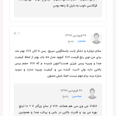
فرکانسی خوب به دلیل 5 راهه بودن
5
26 فروردین 1399
محمد
پاسخ
سلام دوباره و تشکر بابت پاسخگویی سریع. پس تا الان ۷۱۸ بهتر شد
برای من.توی رنج قیمت ۷۱۸ کنوود مدل ex باند بهتر از لحاظ کیفیت
صدا و ویبره بیس چیزی هست؟چون شنیده م که ۷۱۸ حجم بیس
بالایی داره ولی اذیت کننده س و کیفیت ویبره نداره و سردرد
میاره.برند برام مهم نیست اصلا.خیلی ممنون
27 فروردین 1399
محسن
پاسخ
7158 جی وی سی هم همانند 718 از سایز بزرگتر 7 * 10 اینچ
بهره می برد و قدرت بالایی در باس و پرتاب صدا و همچنین