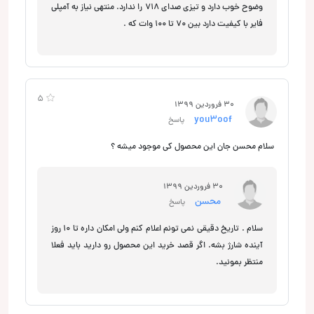
وضوح خوب دارد و تیزی صدای 718 را ندارد. منتهی نیاز به آمپلی
فایر با کیفیت دارد بین 70 تا 100 وات که .
5
30 فروردین 1399
you3oof
پاسخ
سلام محسن جان این محصول کی موجود میشه ؟
30 فروردین 1399
محسن
پاسخ
سلام . تاریخ دقیقی نمی تونم اعلام کنم ولی امکان داره تا 10 روز
آینده شارژ بشه. اگر قصد خرید این محصول رو دارید باید فعلا
منتظر بمونید.