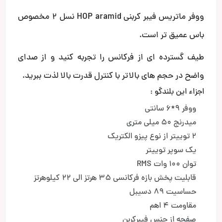
ووفر ماتریس فیبر کربنی HOP aramid نسل 2 مخصوص
باس عمیق تر است.
طیف گسترده ای از فرکانس را تجربه کنید و از صدای
واضح در حجم های بالاتر با کنترل قدرت بالا لذت ببرید.
اجزاء این بلندگو :
ووفر 9*6 سانتی
میدرنج 50 میلی متری
2 توییتر از نوع پیزو الکتریک
یک سوپر توییتر
توان 100 وات RMS
قابلیت پخش بازه فرکانسی 35 هرتز الی 22 کیلوهرتز
حساسیت 89 دسیبل
مقاومت 4 اهم
صفحه از جنس فیبرکربن