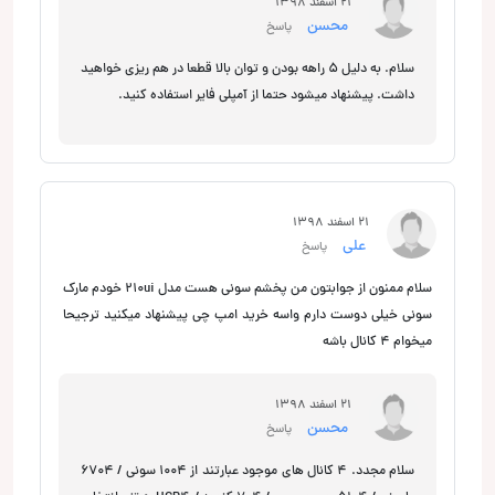
21 اسفند 1398
محسن
پاسخ
سلام. به دلیل 5 راهه بودن و توان بالا قطعا در هم ریزی خواهید
داشت. پیشنهاد میشود حتما از آمپلی فایر استفاده کنید.
21 اسفند 1398
علی
پاسخ
سلام ممنون از جوابتون من پخشم سونی هست مدل ۲۱۰ui خودم مارک
سونی خیلی دوست دارم واسه خرید امپ چی پیشنهاد میکنید ترجیحا
میخوام ۴ کانال باشه
21 اسفند 1398
محسن
پاسخ
سلام مجدد. 4 کانال های موجود عبارتند از 1004 سونی / 6704