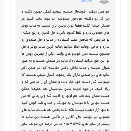
محسن
خواهش میکنم. خوشحال میشیم بتونیم کمکی بهتون بکنیم و
این کار رو وظیفه خودمون میدونیم. در مورد ساب اکتیو زیر
صندلی میشه گفت قطعا توان پایین تری نسبت به ساب ووفر
های معمولی داره و فقط کمبود باس داخل کابین رو رفع میکنه.
تو شرایطی که شخص قصد استفاده از ساب داخل صندوق رو
نداره و برخی اوقات اصلا شرایط اضافه کردن ساب ووفر داخل
صندوق نیست مثل خودرو های وانت. یکی از بهترین روش ها
تو این جور شرایط استفاده از ساب زیر صندلی هست و به هیچ
عنوان نمیشه با ساب داخل باکس مقایسه کرد. در ضمن اکثر
ساب های زیر صندلی دارای یک ریموت کنترل سیمی هستند که
میتوانید کنار دست خود قرار داده و صدای آن را براحتی کم و
زیاد کنید. در مورد اذیت شدن سرنشینان هم حقیقتا ممکن
هست صدای بلند باند هم اونها رو اذیت کنه ولی زمانی که نیاز
هست تنهایی یا با دوستان یه موزیک با صدای بلند گوش کنید
نه تنها آزار دهنده نیست بلکه لذت بخش هم هست. ساب های
معمولی نیز نیازمند جای گذاری در باکس هستند.این ساب ها
بیشتر در سایز های 25/30/35 سانتی عرضه می شوند. سایز