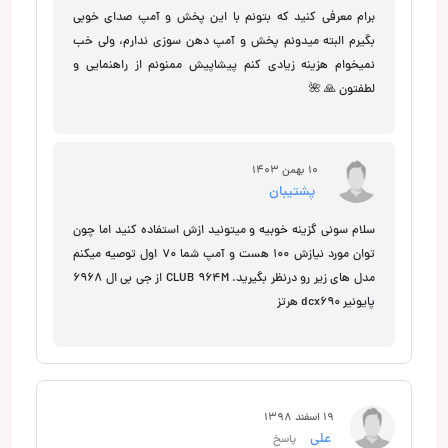
برام معرفی کنید که بتونم با این پخش و آمپ صدای خوبی
بگیرم البته میدونم پخش و آمپ دهن سوزی ندارم، ولی خب
نمیخوام هزینه زیادی کنم پیشاپیش ممنونم از راهنمایی و
لطفتون 🙏 🌺
10 بهمن 1403
پشتیبان
سلام سونی گزینه خوبیه و میتونید ازش استفاده کنید اما چون
توان مورد نیازش 100 هست و آمپ شما 70 اول توصیه میکنم
مدل های زیر رو درنظر بگیرید. CLUB 964M از جی بی ال 6968
پایونیر dcx690 هرتز
19 اسفند 1398
علی
پاسخ