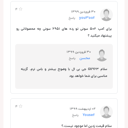
4
30 فروردین 1399
you3oof
پاسخ
برای آمپ 502 سونی تو رده های 6951 سونی چه محصولاتی رو
پیشنهاد میکنید ؟
30 فروردین 1399
محسن
پاسخ
سلام GX963 جی بی ال با وضوح بیشتر و باس نرم. گزینه
مناسبی برای شما خواهد بود
4
02 اردیبهشت 1399
Yousef
پاسخ
سلام قیمت زدین اما موجود نیست.؟