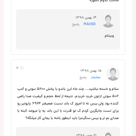
ساخت کدوم کشوره
14 بهمن 1398
MAHDI
پاسخ
ویتنام
4
15 بهمن 1398
محمد
پاسخ
سلام و خسته نباشید... چند ماه این باندو با پخش ۵۲۰۰ سونی و آمپ
۵۰۲ سونی ازتون خرید خریدم. نتیجه از لحظ حجم و کیفیت صدا راضی
کننده بود ولی بیس نه تا امروز ک باند نسبت ضعیفتر ۶۹۶۴ پایونیر رو
برای تست جایگزین کردم ک تو قدرت با این باند یه پا میومد البته با
صدای بم تر و بیس سنگینتر! باید اینطور باشه یا یجای کار میلنگه؟
21 بهمن 1398