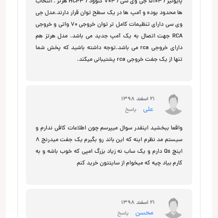
پایونیر / 5104 جی وی سی / 704 کنوود / HCP4 هرتز . انتخاب
ها محدود بوده و آمپ ها در یک سطح توان قرار دارند.مدل جی
وی سی دارای تنظیمات کامل تر توان خروجی 70 واتی و خروجی
RCA جهت اتصال به یک آمپ جدید می باشد. مدل هرتز هم
دارای خروجی rca می باشد.توجه داشته باشید که پخش شما
تنها از یک جفت خروجی rca پشتیبانی میکند.
21 اسفند 1398
علی
پاسخ
واقعا ببخشید اینقدر سوال میپرسم چون اطلاعات کافی ندارم و
سیستم مد نظرم اینه که این باند رو بگیرم یک جفت میدرنج ۸
اینچ Qs دارم و یک ساب نه زیاد بزرگ امپی که خوب باشه و به
کارم بیاد چیه که میخوام از سایتتون خرید کنم
21 اسفند 1398
محسن
پاسخ