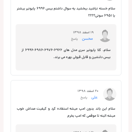
سلام خسته نباشید ببخشید یه سوال داشتم بیس 6996 پایونیر بیشتر
یا 6951 سونی؟؟؟؟
19 اسفند 1398
محسن
پاسخ
سلام. کلا پایونیر سری مدل های 6966-6976-6986-6996 از
بیس دلنشین و قابل قبولی بهره می برند.
20 اسفند 1398
علی
پاسخ
سلام این باند بدون امپ میشه استفاده کرد و کیفیت صداش خوب
میشه البته تا موقعی که امپ بخرم