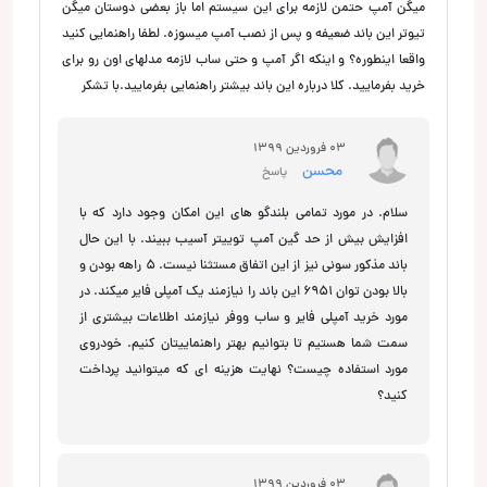
میگن آمپ حتمن لازمه برای این سیستم اما باز بعضی دوستان میگن
تیوتر این باند ضعیفه و پس از نصب آمپ میسوزه. لطفا راهنمایی کنید
واقعا اینطوره؟ و اینکه اگر آمپ و حتی ساب لازمه مدلهای اون رو برای
خرید بفرمایید. کلا درباره این باند بیشتر راهنمایی بفرمایید.با تشکر
03 فروردین 1399
محسن
پاسخ
سلام. در مورد تمامی بلندگو های این امکان وجود دارد که با
افزایش بیش از حد گین آمپ توییتر آسیب ببیند. با این حال
باند مذکور سونی نیز از این اتفاق مستثنا نیست. 5 راهه بودن و
بالا بودن توان 6951 این باند را نیازمند یک آمپلی فایر میکند. در
مورد خرید آمپلی فایر و ساب ووفر نیازمند اطلاعات بیشتری از
سمت شما هستیم تا بتوانیم بهتر راهنماییتان کنیم. خودروی
مورد استفاده چیست؟ نهایت هزینه ای که میتوانید پرداخت
کنید؟
03 فروردین 1399