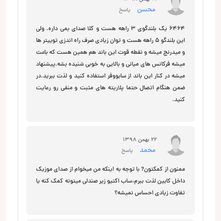
محسن
پاسخ
6464 یک بلندگوی 3 راهه هست و کلا صدای بمی داره. ولی
این بلندگو 5 راهه هست و توان زیادی صرف راه اندزی توییتر ها
و میدرنج میشه و نقطه قوت این باند هم همین هست که باعث
میشه فرکانس های میانی و بالایی به خوبی شنیده بشه.پیشنهاد
میشه در کنار این باند از سابووفر استفاده کنید و لذت ببرید.در
ضمن هنگام اتصال حتما پلاریته های مثبت و منفی رو رعایت
کنید.
22 بهمن 1398
محمد
پاسخ
ممنون از کمکتون? با توجه به اینکه من میخوام از صدای موزیک
داخل کابین لذت ببرم،ساب اکتیو زیر صندلی میتونه کمک کنه یا
تفاوت زیادی احساس نمیشه؟