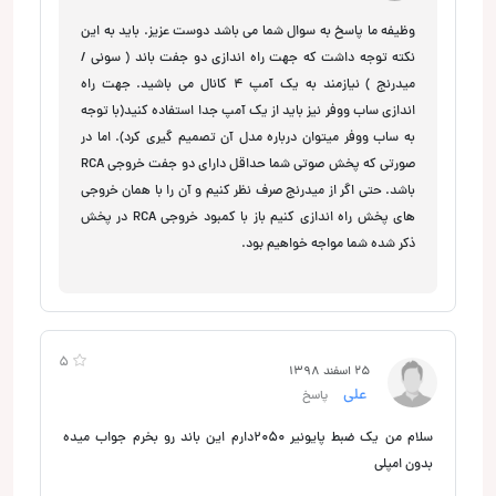
وظیفه ما پاسخ به سوال شما می باشد دوست عزیز. باید به این
نکته توجه داشت که جهت راه اندازی دو جفت باند ( سونی /
میدرنج ) نیازمند به یک آمپ 4 کانال می باشید. جهت راه
اندازی ساب ووفر نیز باید از یک آمپ جدا استفاده کنید(با توجه
به ساب ووفر میتوان درباره مدل آن تصمیم گیری کرد). اما در
صورتی که پخش صوتی شما حداقل دارای دو جفت خروجی RCA
باشد. حتی اگر از میدرنج صرف نظر کنیم و آن را با همان خروجی
های پخش راه اندازی کنیم باز با کمبود خروجی RCA در پخش
ذکر شده شما مواجه خواهیم بود.
5
25 اسفند 1398
علی
پاسخ
سلام من یک ضبط پایونیر 2050دارم این باند رو بخرم جواب میده
بدون امپلی