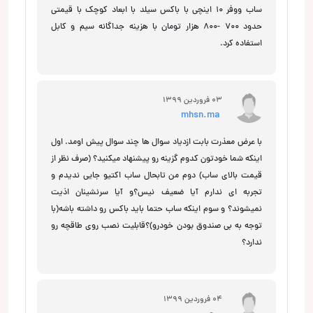
ساب ووفر 10 اینچی با باکس سیلد با ابعاد کوچک با قیمتی
حدود 700 -800 هزار تومان با هزینه جداگانه سیم و کابل
استفاده کرد.
03 فروردین 1399
mhsn.ma
با عرض معذرت بابت ازدیاد سوال ها چند سوال پیش اومد. اول
اینکه شما خودتون کدوم گزینه رو پیشنهاد میکنید؟ (صرف نظر از
قیمت بالای ساب) دوم من تابحال ساب اکتیو جایی ندیدم و
تجربه ای ندارم آیا ضعیف نیس؟و آیا سرنشینان اذیت
نمیشوند؟ و سوم اینکه ساب حتما باید باکس رو داشته باشه(با
توجه به بی صندوق بودن خودرو)؟قابلیت نصب روی طاقچه رو
ندارد؟
04 فروردین 1399