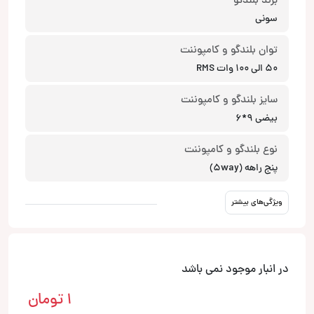
برند بلندگو
سونی
توان بلندگو و کامپوننت
50 الی 100 وات RMS
سایز بلندگو و کامپوننت
بیضی 9*6
نوع بلندگو و کامپوننت
پنج راهه (5way)
ویژگی‌های بیشتر
در انبار موجود نمی باشد
1
تومان