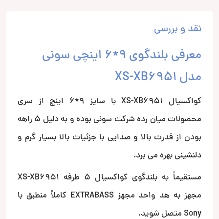
نقد و بررسی
معرفی بلندگوی 9*6 اینچی سونی
مدل XS-XB6951
کواکسیال XS-XB6951 با سایز 9*6 اینچ از سری
محصولات میان رده شرکت سونی بوده و به دلیل 5 راهه
بودن از قدرت بالا و صدایی با جزئیات بالا بسیار گرم و
دلنشینی بهره می برد.
مستقیماً به بلندگوی کواکسیال 5 طرفه XS-XB6951
مجهز به هد واحد مجهز EXTRABASS کاملاً منطبق با
Sony متصل شوید.