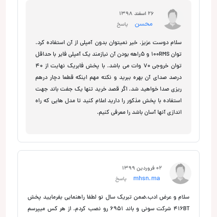
26 اسفند 1398
محسن
پاسخ
سلام دوست عزیز. خیر نمیتوان بدون آمپلی از آن استفاده کرد.
توان 100RMS و 5راهه بودن آن نیازمند یک آمپلی فایر با حداقل
توان خروجی 70 وات می باشد. با پخش فابریک نهایت از 40
درصد صدای آن بهره ببرید و نکته مهم اینکه قطعا دچار درهم
ریزی صدا خواهید شد. اگر قصد خرید تنها یک جفت باند جهت
استفاده با پخش مذکور را دارید اعلام کنید تا مدل هایی که راه
اندازی آنها آسان باشد را معرفی کنیم.
02 فروردین 1399
mhsn.ma
پاسخ
سلام و عرض ادب.ضمن تبریک سال نو لطفا راهنمایی بفرمایید پخش
416BT شرکت سونی و باند 6951 رو نصب کردم. از هر کس میپرسم