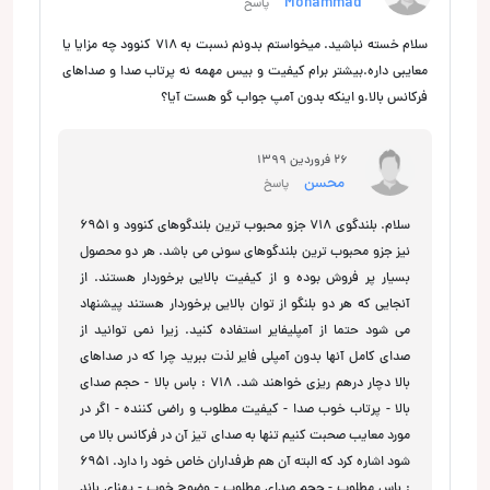
Mohammad
پاسخ
سلام خسته نباشید. میخواستم بدونم نسبت به ۷۱۸ کنوود چه مزایا یا
معایبی داره.بیشتر برام کیفیت و بیس مهمه نه پرتاب صدا و صداهای
فرکانس بالا.و اینکه بدون آمپ جواب گو هست آیا؟
26 فروردین 1399
محسن
پاسخ
سلام. بلندگوی 718 جزو محبوب ترین بلندگوهای کنوود و 6951
نیز جزو محبوب ترین بلندگوهای سونی می باشد. هر دو محصول
بسیار پر فروش بوده و از کیفیت بالایی برخوردار هستند. از
آنجایی که هر دو بلنگو از توان بالایی برخوردار هستند پیشنهاد
می شود حتما از آمپلیفایر استفاده کنید. زیرا نمی توانید از
صدای کامل آنها بدون آمپلی فایر لذت ببرید چرا که در صداهای
بالا دچار درهم ریزی خواهند شد. 718 : باس بالا - حجم صدای
بالا - پرتاب خوب صدا - کیفیت مطلوب و راضی کننده - اگر در
مورد معایب صحبت کنیم تنها به صدای تیز آن در فرکانس بالا می
شود اشاره کرد که البته آن هم طرفداران خاص خود را دارد. 6951
: باس مطلوب - حجم صدای مطلوب - وضوح خوب - پهنای باند