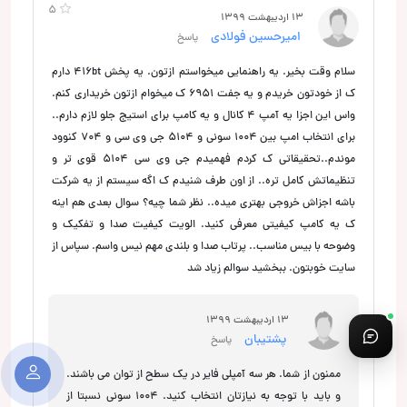
5
13 اردیبهشت 1399
امیرحسین فولادی
پاسخ
سلام وقت بخیر. یه راهنمایی میخواستم ازتون. یه پخش 416bt دارم
ک از خودتون خریدم و یه جفت 6951 ک میخوام ازتون خریداری کنم.
واس این اجزا یه آمپ 4 کانال و یه کامپ برای استیج جلو لازم دارم..
برای انتخاب امپ بین 1004 سونی و 5104 جی وی سی و 704 کنوود
موندم..تحقیقاتی ک کردم فهمیدم جی وی سی 5104 قوی تر و
تنظیماتش کامل تره.. از اون طرف شنیدم ک اگه سیستم از یه شرکت
باشه اجزاش خروجی بهتری میده.. نظر شما چیه؟ سوال بعدی هم اینه
ک یه کامپ کیفیتی معرفی کنید. الویت کیفیت صدا و تفکیک و
وضوحه با بیس مناسب.. پرتاب صدا و بلندی مهم نیس واسم. سپاس از
سایت خوبتون. ببخشید سوالم زیاد شد
13 اردیبهشت 1399
پشتیبان
پاسخ
ممنون از شما. هر سه آمپلی فایر در یک سطح از توان می باشند.
و باید با توجه به نیازتان انتخاب کنید. 1004 سونی نسبتا از