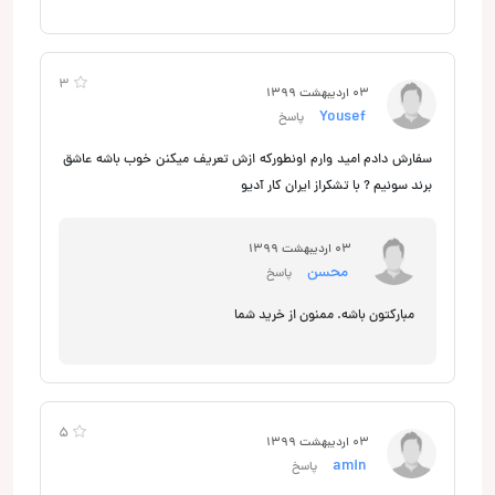
3
03 اردیبهشت 1399
Yousef
پاسخ
سفارش دادم امید وارم اونطور‌که ازش تعریف میکنن خوب باشه عاشق
برند سونیم ? با تشکر‌از ایران کار آدیو
03 اردیبهشت 1399
محسن
پاسخ
مبارکتون باشه. ممنون از خرید شما
5
03 اردیبهشت 1399
amin
پاسخ