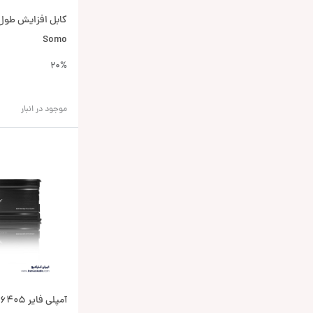
Somo
20%
موجود در انبار
آمپلی فایر V-A6405 وریتی Verity