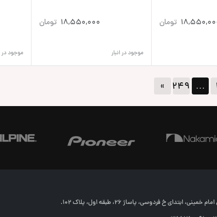
18,550,00
تومان
18,550,000
تومان
موجود در انبار
موجود در ان
»
۲۴۹
…
خمینی، ابتدای خ فردوسی، پاساژ 26، طبقه اول، پلاک 102.