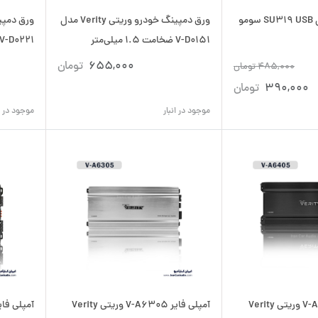
کابل افزایش طول SU319 USB سومو
ورق دمپینگ خودرو وریتی Verity مدل
V-D0151 ضخامت 1.5 میلی‌متر
V-D0221 ضخامت 2.2 میلی‌متر
655,000
تومان
485,000
تومان
390,000
تومان
موجود در انبار
موجود در ان
آمپلی فایر V-A6305 وریتی Verity
آمپلی فایر وریتی 