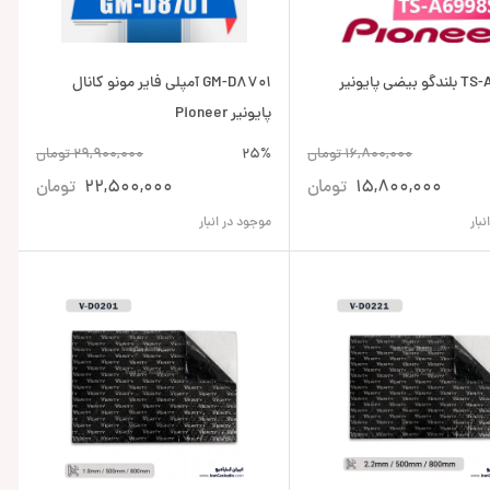
TS-A6998S بلندگو بیضی پایونیر
GM-D8701 آمپلی فایر مونو کانال
پایونیر Pioneer
16,800,000
تومان
25%
29,900,000
تومان
15,800,000
تومان
22,500,000
تومان
بار
موجود در انبار