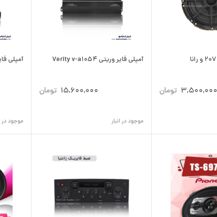
آمپلی فایر وریتی Verity v-a1054
آمپلی فایر وریتی 
3,500,00
تومان
15,600,000
تومان
موجود در انبار
موجود در ان