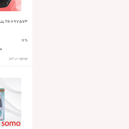
TS-6975V3 بلندگو پایونیر Pioneer
16%
0
موجود در انبار