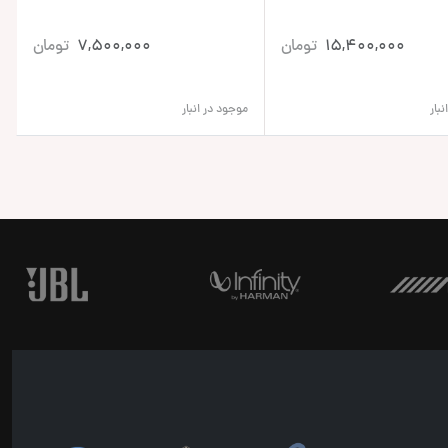
15,400,000
تومان
7,500,000
تومان
بار
موجود در انبار