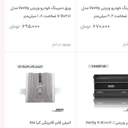
ورق دمپینگ خودرو وریتی Verity مدل
ورق دمپینگ خودرو وریتی Verity مدل
V-D0201 ضخامت 1.8 میلی‌متر
670,000
تومان
695,000
تومان
بار
موجود در انبار
Verity V-A1007.1
آمپلی فایر فابریکی کیا kia