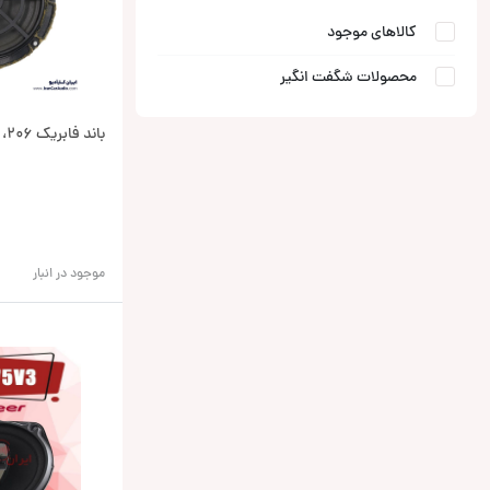
کالاهای موجود
محصولات شگفت انگیر
باند فابریک 206، 207 و رانا
0
موجود در انبار