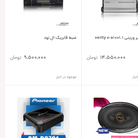
verity v-a1001.1
ضبط فابریک ال نود
14,550,000
تومان
9,500,000
تومان
بار
موجود در انبار