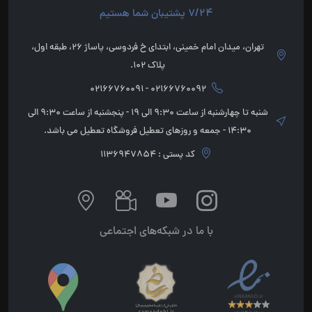
7/24 پشتیبان شما هستیم
تهران، میدان امام خمینی، ابتدای خ فردوسی، پاساژ 26، طبقه اول،
پلاک 102.
02166760092 - 02166760091
شنبه تا چهارشنبه از ساعت 9:30 الی 19 - پنجشنبه از ساعت 9:30 الی
14:30 - جمعه و روزهای تعطیل فروشگاه تعطیل می باشد.
کد پستی : 1136947854
با ما در شبکه‌های اجتماعی