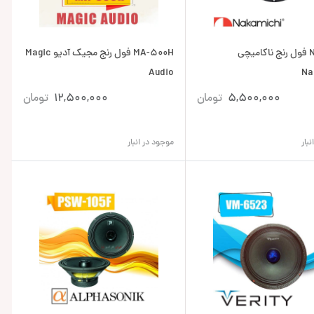
NSM850 فول رنج ناکامیچی
MA-500H فول رنج مجیک آدیو Magic
Audio
Na
5,500,000
تومان
12,500,000
تومان
بار
موجود در انبار