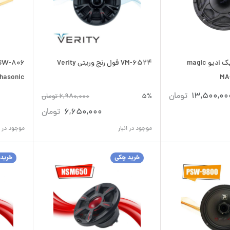
فولرنج خودرو مجیک ادیو magic
VM-6524 فول رنج وریتی Verity
hasonic
13,500,00
تومان
5%
6,980,000
تومان
6,650,000
تومان
موجود در انبار
موجود در ان
خرید چکی
خرید