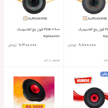
PSW-806 فول رنج آلفاسونیک
PSW-6900 فول رنج آلفاسونیک
Alphasonic
Alp
8,700,000
تومان
7,300,000
تومان
بار
موجود در انبار
 چکی