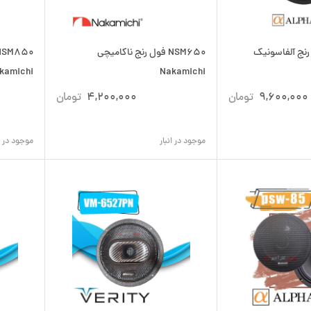
P فول رنج آلفاسونیک
NSM650 فول رنج ناکامیچی
kamichi
Nakamichi
9,600,000
تومان
4,200,000
تومان
موجود در انبار
موجود در ان