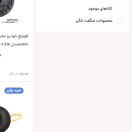
کالاهای موجود
محصولات شگفت انگیر
audioمدل MA-65N
0
موجود در انبار
خرید چکی