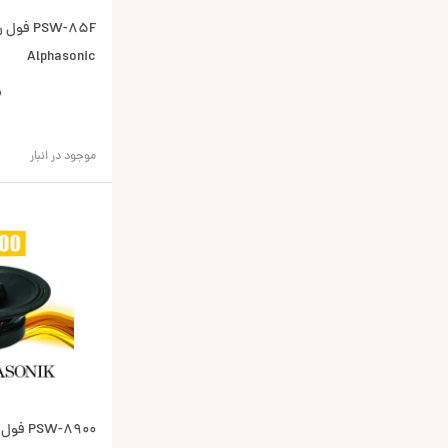
PSW-85F 
Alphasonic
0
موجود در انبار
SW-8900