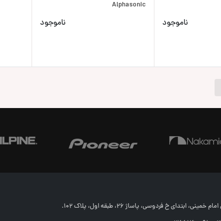
Alphasonic
ناموجود
ناموجود
خمینی، ابتدای خ فردوسی، پاساژ 26، طبقه اول، پلاک 102.