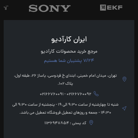
ایران کارآدیو
مرجع خرید محصولات کارآدیو
7/24 پشتیبان شما هستیم
تهران، میدان امام خمینی، ابتدای خ فردوسی، پاساژ 26، طبقه اول،
پلاک 102.
02166760092 - 02166760091
شنبه تا چهارشنبه از ساعت 9:30 الی 19 - پنجشنبه از ساعت 9:30 الی
14:30 - جمعه و روزهای تعطیل فروشگاه تعطیل می باشد.
کد پستی : 1136947854