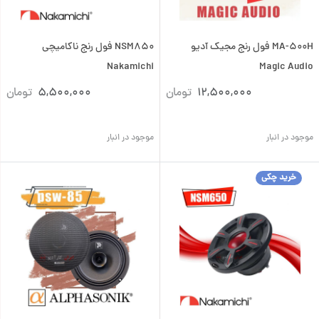
MA-500H فول رنج مجیک آدیو
NSM850 فول رنج ناکامیچی
Nakamichi
Magic Audio
12,500,000
تومان
5,500,000
تومان
موجود در انبار
موجود در انبار
خرید چکی