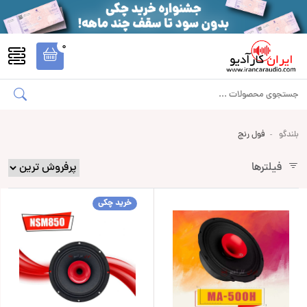
0
بلندگو
فول رنج
فیلترها
خرید چکی