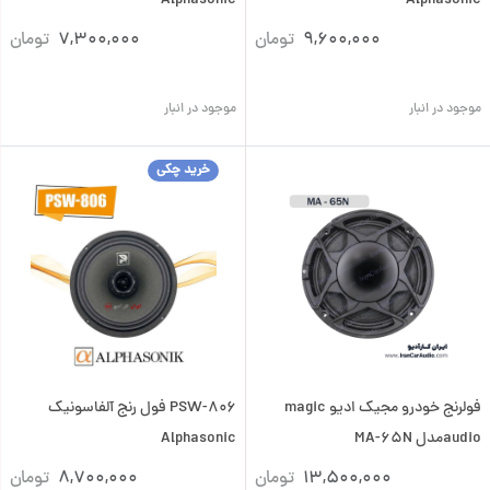
Alphasonic
Alphasonic
9,600,000
تومان
7,300,000
تومان
موجود در انبار
موجود در انبار
خرید چکی
فولرنج خودرو مجیک ادیو magic
PSW-806 فول رنج آلفاسونیک
audioمدل MA-65N
Alphasonic
13,500,000
تومان
8,700,000
تومان