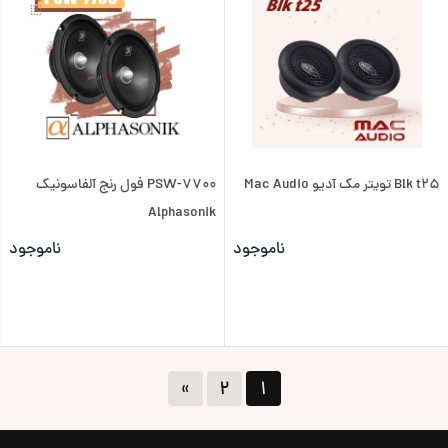
Blk t25 تویتر مک آدیو Mac Audio
PSW-7700 فول رنج آلفاسونیک
Alphasonik
ناموجود
ناموجود
»
۲
۱