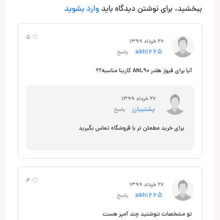
ببخشید، برای نوشتن دیدگاه باید
وارد بشوید
5
26 خرداد 1399
akh1665
پاسخ
آیا برای فیوز هلدر ANL90 کارینا مناسبه؟؟
26 خرداد 1399
پشتیبان
پاسخ
برای خرید مطمئن تر با فروشگاه تماس بگیرید
4
26 خرداد 1399
akh1665
پاسخ
تو مشخصات ننوشتید چند آمپر هست