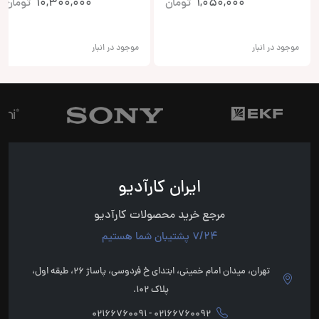
1,050,000
تومان
10,300,000
تومان
موجود در انبار
موجود در انبار
ایران کارآدیو
مرجع خرید محصولات کارآدیو
7/24 پشتیبان شما هستیم
تهران، میدان امام خمینی، ابتدای خ فردوسی، پاساژ 26، طبقه اول،
پلاک 102.
02166760092 - 02166760091