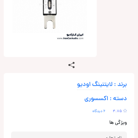
برند : لایتنینگ اودیو
دسته : اکسسوری
4.75
6 دیدگاه
ویژگی ها