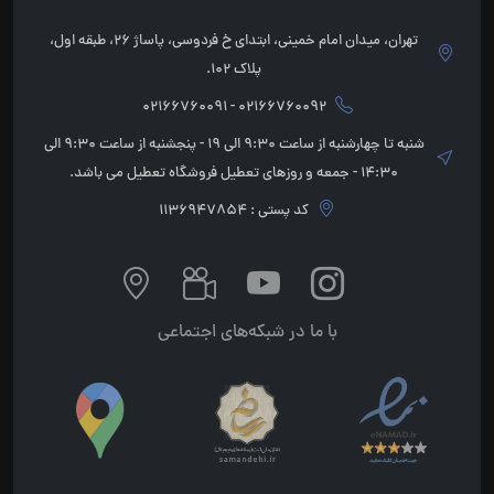
تهران، میدان امام خمینی، ابتدای خ فردوسی، پاساژ 26، طبقه اول،
پلاک 102.
02166760092 - 02166760091
شنبه تا چهارشنبه از ساعت 9:30 الی 19 - پنجشنبه از ساعت 9:30 الی
14:30 - جمعه و روزهای تعطیل فروشگاه تعطیل می باشد.
کد پستی : 1136947854
با ما در شبکه‌های اجتماعی