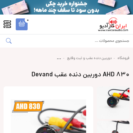
0
فروشگاه
دوربین دنده عقب و ثبت وقایع
830 AHD دوربین دنده عقب Devand