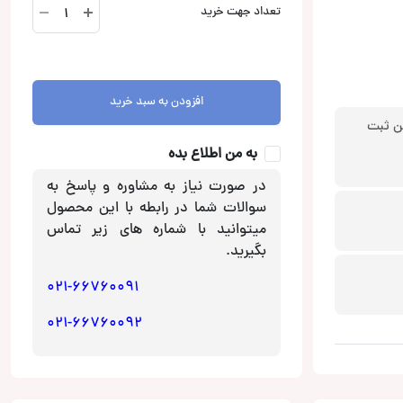
CL-
تعداد جهت خرید
436
ست
دوربین
و
افزودن به سبد خرید
مانیتور
ن ثبت
آینه
ای
به من اطلاع بده
کلارو
در صورت نیاز به مشاوره و پاسخ به
Claro
سوالات شما در رابطه با این محصول
عدد
میتوانید با شماره های زیر تماس
بگیرید.
021-66760091
021-66760092