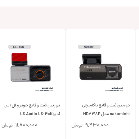
دوربین ثبت وقایع ناکامیچی
دوربین ثبت وقایع خودرو ال اس
nakamichi مدل ND438F
آدیوLS Audio LS-40K
9,430,000
تومان
11,800,000
تومان