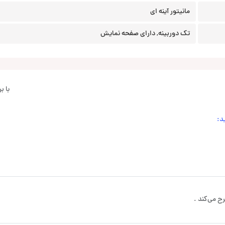
مانیتور آینه ای
تک دوربینه, دارای صفحه نمایش
با 
د:
ح می‌کند .