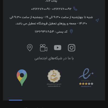
پلاک 102.
02166760092 - 02166760091
شنبه تا چهارشنبه از ساعت 9:30 الی 19 - پنجشنبه از ساعت 9:30 الی
14:30 - جمعه و روزهای تعطیل فروشگاه تعطیل می باشد.
کد پستی : 1136947854
با ما در شبکه‌های اجتماعی