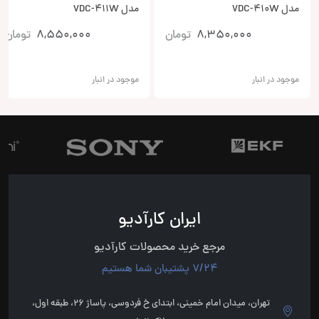
مدل VDC-410W
مدل VDC-411W
8,350,000
تومان
8,550,000
تومان
موجود در انبار
موجود در انبار
ایران کارآدیو
مرجع خرید محصولات کارآدیو
7/24 پشتیبان شما هستیم
تهران، میدان امام خمینی، ابتدای خ فردوسی، پاساژ 26، طبقه اول،