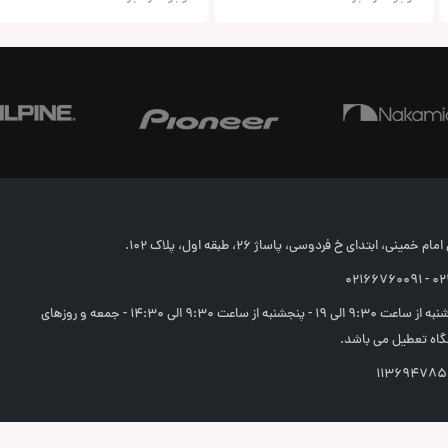
خمینی، ابتدای خ فردوسی، پاساژ 26، طبقه اول، پلاک 102.
02166
شنبه تا چهارشنبه از ساعت 9:30 الی 19 - پنجشنبه از ساعت 9:30 الی 14:30 - جمعه و روزهای
اه تعطیل می باشد.