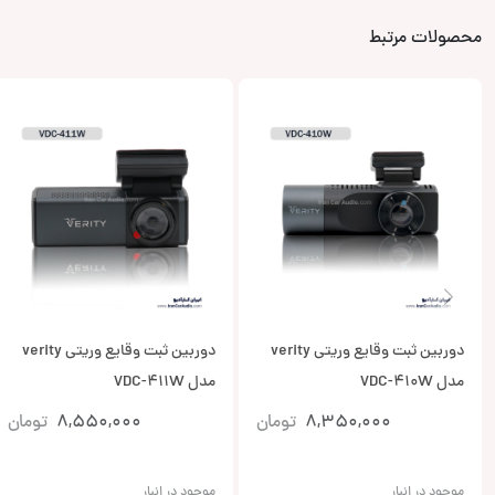
محصولات مرتبط
دوربین ثبت وقایع وریتی verity
دوربین ثبت وقایع وریتی verity
مدل VDC-410W
مدل VDC-411W
8,350,000
تومان
8,550,000
تومان
موجود در انبار
موجود در انبار