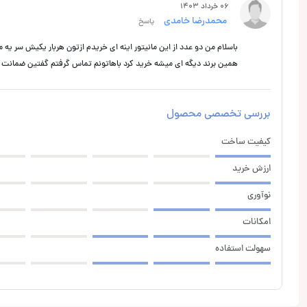
06 خرداد 1403
محمدرضا خامدی
پاسخ
باسلام من دو عدد از این مانیتور اینه ای خریدم ازتون هربار یکیش سر ی
همین برند دیگه ای میشه خرید کرد باهاتونم تماس گرفتم گفتین ضمانت ند
بررسی تخصصی محصول
کیفیت ساخت
ارزش خرید
نوآوری
امکانات
سهولت استفاده