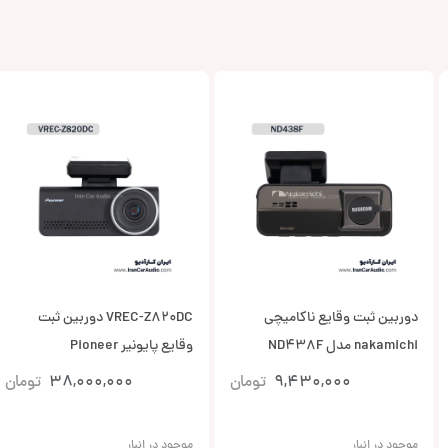
دوربین ثبت وقایع ناکامیچی
VREC-Z820DC دوربین ثبت
nakamichi مدل ND438F
وقایع پایونیر Pioneer
9,430,000
تومان
38,000,000
تومان
موجود در انبار
موجود در انبار