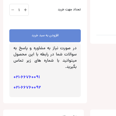
G700S
تعداد جهت خرید
دوربین
ثبت
وقایع
و
افزودن به سبد خرید
مانیتور
آینه‌ای
در صورت نیاز به مشاوره و پاسخ به
استیل
سوالات شما در رابطه با این محصول
میت
میتوانید با شماره های زیر تماس
Steel
بگیرید.
Mate
(دو
021-66760091
دوربینه)
عدد
021-66760092