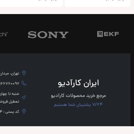
تهران، میدان امام 
ایران کارآدیو
760092 - 02166760091
مرجع خرید محصولات کارآدیو
تعطیل فروشگ
7/24 پشتیبان شما هستیم
کد پستی : 1136947854