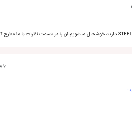
با 
د: