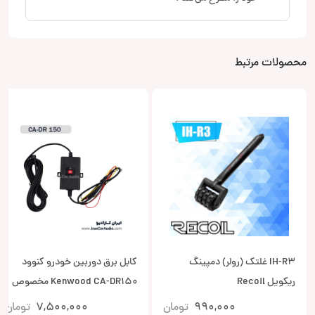
محصولات مرتبط
IH-R3 غلتک (رولر) دمپینگ
کابل برق دوربین خودرو کنوود
ریکویل Recoil
Kenwood CA-DR150 مخصوص
Dash Cam
990,000
تومان
7,500,000
تومان