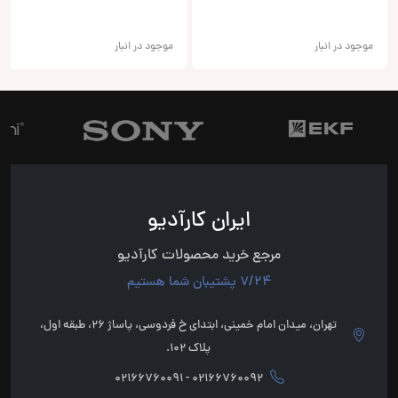
موجود در انبار
موجود در انبار
ایران کارآدیو
مرجع خرید محصولات کارآدیو
7/24 پشتیبان شما هستیم
تهران، میدان امام خمینی، ابتدای خ فردوسی، پاساژ 26، طبقه اول،
پلاک 102.
02166760092 - 02166760091