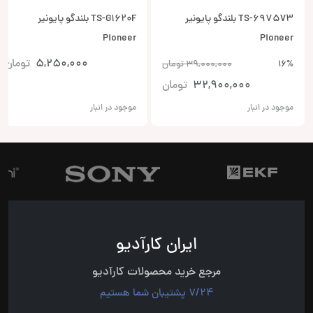
TS-6975V3 بلندگو پایونیر
TS-G1620F بلندگو پایونیر
Pioneer
Pioneer
5,250,000
تومان
16%
39,000,000
تومان
32,900,000
تومان
موجود در انبار
موجود در انبار
ایران کارآدیو
مرجع خرید محصولات کارآدیو
7/24 پشتیبان شما هستیم