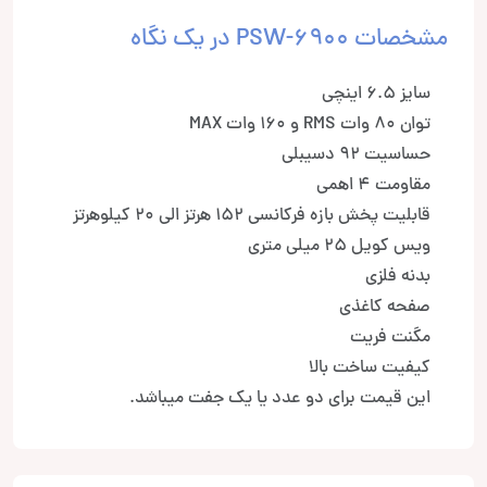
مشخصات PSW-6900 در یک نگاه
سایز 6.5 اینچی
توان 80 وات RMS و 160 وات MAX
حساسیت 92 دسیبلی
مقاومت 4 اهمی
قابلیت پخش بازه فرکانسی 152 هرتز الی 20 کیلوهرتز
ویس کویل 25 میلی متری
بدنه فلزی
صفحه کاغذی
مگنت فریت
کیفیت ساخت بالا
این قیمت برای دو عدد یا یک جفت میباشد.