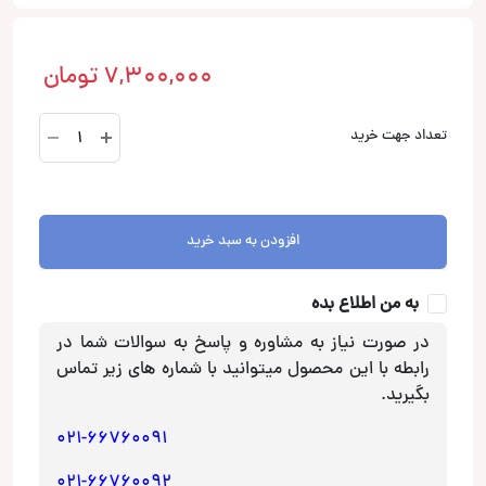
7,300,000
تومان
PSW-
تعداد جهت خرید
6900
فول
رنج
آلفاسونیک
افزودن به سبد خرید
Alphasonic
عدد
به من اطلاع بده
در صورت نیاز به مشاوره و پاسخ به سوالات شما در
رابطه با این محصول میتوانید با شماره های زیر تماس
بگیرید.
021-66760091
021-66760092