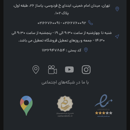
تهران، میدان امام خمینی، ابتدای خ فردوسی، پاساژ 26، طبقه اول،
پلاک 102.
02166760092 - 02166760091
شنبه تا چهارشنبه از ساعت 9:30 الی 19 - پنجشنبه از ساعت 9:30 الی
14:30 - جمعه و روزهای تعطیل فروشگاه تعطیل می باشد.
کد پستی : 1136947854
با ما در شبکه‌های اجتماعی