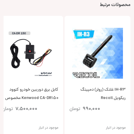
محصولات مرتبط
IH-R3 غلتک (رولر) دمپینگ
کابل برق دوربین خودرو کنوود
ریکویل Recoil
Kenwood CA-DR150 مخصوص
Dash Cam
990,000
تومان
7,500,000
تومان
موجود در انبار
موجود در انبار