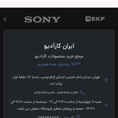
ایران کارآدیو
مرجع خرید محصولات کارآدیو
7/24 پشتیبان شما هستیم
تهران، میدان امام خمینی، ابتدای خ فردوسی، پاساژ 26، طبقه اول،
پلاک 102.
02166760092 - 02166760091
شنبه تا چهارشنبه از ساعت 9:30 الی 19 - پنجشنبه از ساعت 9:30 الی
14:30 - جمعه و روزهای تعطیل فروشگاه تعطیل می باشد.
کد پستی : 1136947854