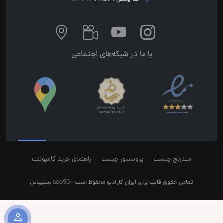
با ما در شبکه‌های اجتماعی
میدرنج چیست
پروسسور چیست
راهنمای خرید کامپوننت
seo90
پشتیبانی
تمامی حقوق قالب برای ایران کارآدیو محفوظ است -